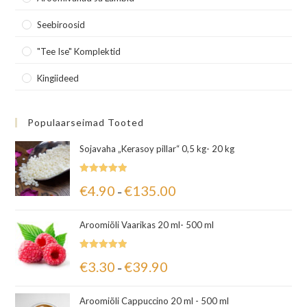
Seebiroosid
"Tee Ise" Komplektid
Kingiideed
Populaarseimad Tooted
Sojavaha „Kerasoy pillar“ 0,5 kg- 20 kg
Hinnanguga
€
4.90
€
135.00
–
5.00
/ 5
Aroomiõli Vaarikas 20 ml- 500 ml
Hinnanguga
€
3.30
€
39.90
–
5.00
/ 5
Aroomiõli Cappuccino 20 ml - 500 ml