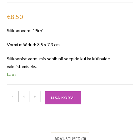
€
8.50
Silikoonvorm “Pirn”
Vormi mõõdud: 8,5 x 7,3 cm
Silikoonist vorm, mis sobib nii seepide kui ka küünalde
valmistamiseks.
Laos
-
+
LISA KORVI
ARVUSTUSED (0)