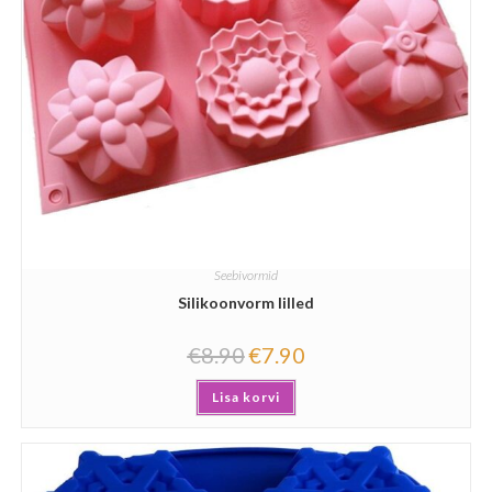
Seebivormid
Silikoonvorm lilled
€
8.90
€
7.90
Lisa korvi