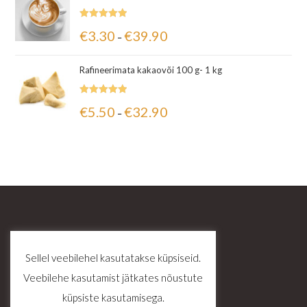
Hinnanguga
€
3.30
€
39.90
–
5.00
/ 5
Rafineerimata kakaovõi 100 g- 1 kg
Hinnanguga
€
5.50
€
32.90
–
5.00
/ 5
Sellel veebilehel kasutatakse küpsiseid.
Veebilehe kasutamist jätkates nõustute
küpsiste kasutamisega.