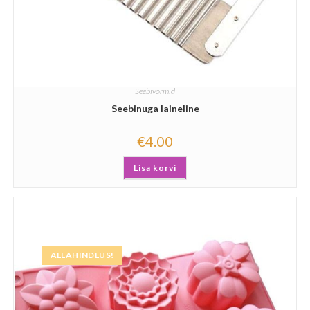
Seebivormid
Seebinuga laineline
€
4.00
Lisa korvi
ALLAHINDLUS!