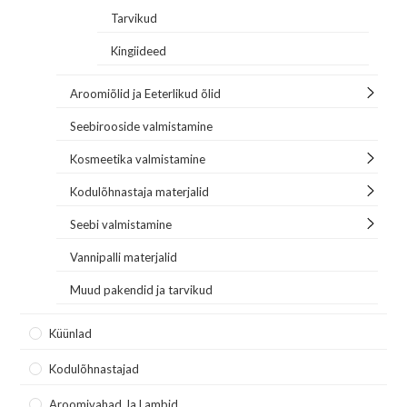
Tarvikud
Kingiideed
Aroomiõlid ja Eeterlikud õlid
Seebirooside valmistamine
Kosmeetika valmistamine
Kodulõhnastaja materjalid
Seebi valmistamine
Vannipalli materjalid
Muud pakendid ja tarvikud
Küünlad
Kodulõhnastajad
Aroomivahad Ja Lambid