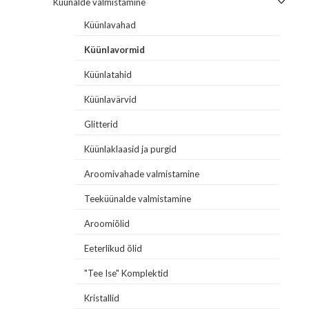
Küünalde valmistamine
Küünlavahad
Küünlavormid
Küünlatahid
Küünlavärvid
Glitterid
Küünlaklaasid ja purgid
Aroomivahade valmistamine
Teeküünalde valmistamine
Aroomiõlid
Eeterlikud õlid
"Tee Ise" Komplektid
Kristallid