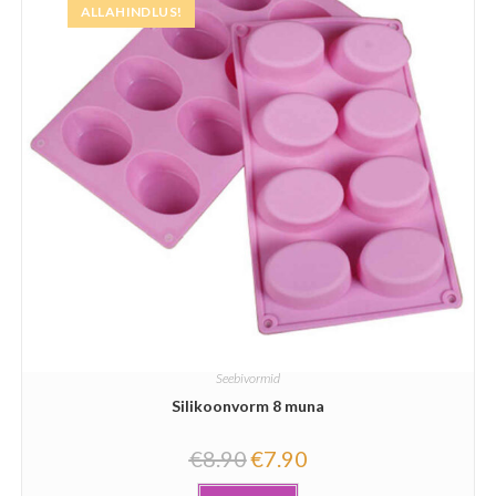
ALLAHINDLUS!
Seebivormid
Silikoonvorm 8 muna
€
8.90
€
7.90