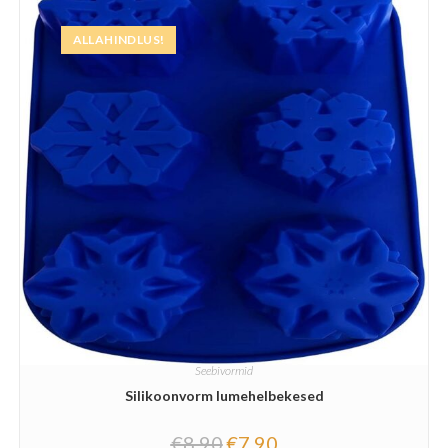
ALLAHINDLUS!
Seebivormid
Silikoonvorm lumehelbekesed
€
8.90
€
7.90