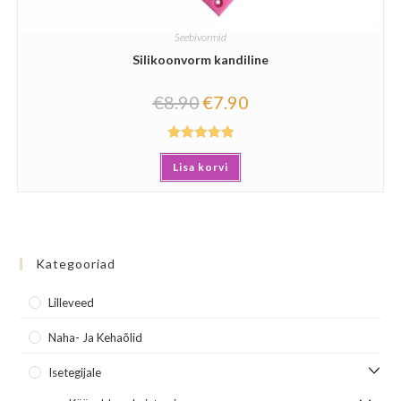
Seebivormid
Silikoonvorm kandiline
€
8.90
€
7.90
Hinnanguga
Lisa korvi
5.00
/ 5
Kategooriad
Lilleveed
Naha- Ja Kehaõlid
Isetegijale