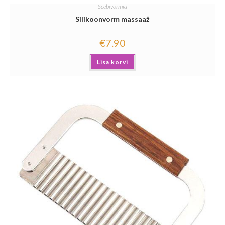
Seebivormid
Silikoonvorm massaaž
€
7.90
Lisa korvi