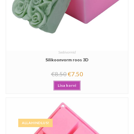
Seebivormid
Silikoonvorm roos 3D
€
8.50
€
7.50
Lisa korvi
ALLAHINDLUS!