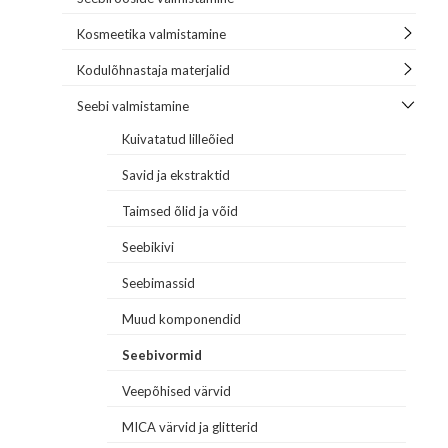
Kosmeetika valmistamine
Kodulõhnastaja materjalid
Seebi valmistamine
Kuivatatud lilleõied
Savid ja ekstraktid
Taimsed õlid ja võid
Seebikivi
Seebimassid
Muud komponendid
Seebivormid
Veepõhised värvid
MICA värvid ja glitterid