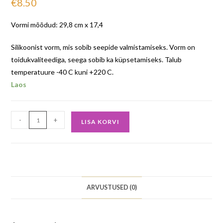
€
8.50
Vormi mõõdud: 29,8 cm x 17,4
Silikoonist vorm, mis sobib seepide valmistamiseks. Vorm on
toidukvaliteediga, seega sobib ka küpsetamiseks. Talub
temperatuure -40 C kuni +220 C.
Laos
-
+
LISA KORVI
ARVUSTUSED (0)