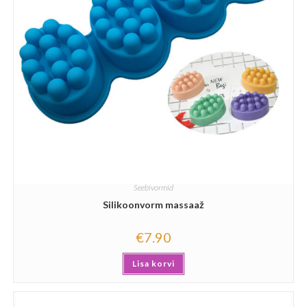
Seebivormid
Silikoonvorm massaaž
€
7.90
Lisa korvi