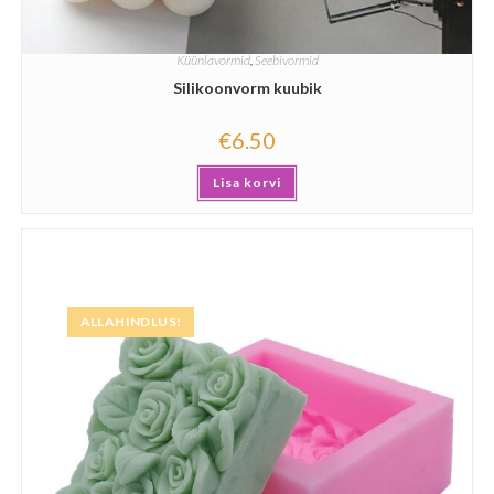
Küünlavormid
,
Seebivormid
Silikoonvorm kuubik
€
6.50
Lisa korvi
ALLAHINDLUS!