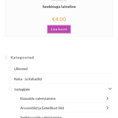
Seebinuga laineline
€
4.00
Lisa korvi
Kategooriad
Lilleveed
Naha- Ja Kehaõlid
Isetegijale
Küünalde valmistamine
Aroomiõlid ja Eeterlikud õlid
Seebirooside valmistamine