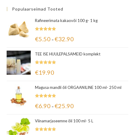
Populaarseimad Tooted
Rafineerimata kakaovõi 100 g- 1 kg
Hinnanguga
€
5.50
€
32.90
–
5.00
/ 5
TEE ISE HUULEPALSAMEID komplekt
Hinnanguga
€
19.90
5.00
/ 5
Magusa mandli õli ORGAANILINE 100 ml- 250 ml
Hinnanguga
€
6.90
€
25.90
–
5.00
/ 5
Viinamarjaseemne õli 100 ml- 5 L