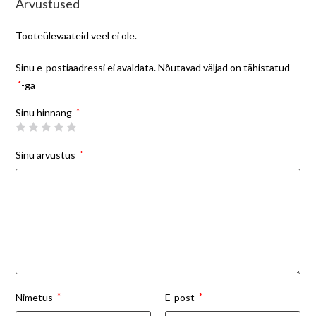
Arvustused
Tooteülevaateid veel ei ole.
Sinu e-postiaadressi ei avaldata.
Nõutavad väljad on tähistatud
*
-ga
Sinu hinnang
*
Sinu arvustus
*
Nimetus
*
E-post
*