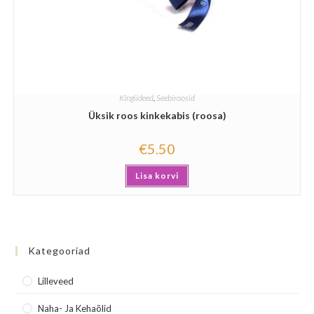
Kingiideed
,
Seebiroosid
Üksik roos kinkekabis (roosa)
€
5.50
Lisa korvi
Kategooriad
Lilleveed
Naha- Ja Kehaõlid