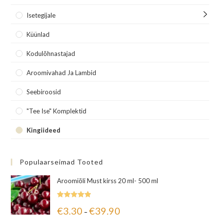
Isetegijale
Küünlad
Kodulõhnastajad
Aroomivahad Ja Lambid
Seebiroosid
"Tee Ise" Komplektid
Kingiideed
Populaarseimad Tooted
Aroomiõli Must kirss 20 ml- 500 ml
Hinnanguga
€
3.30
€
39.90
–
5.00
/ 5