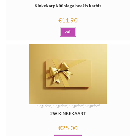
Kinkekarp küünlaga beežis karbis
€
11.90
Vali
Kingiideed
,
Kingiideed
,
Kingiideed
,
Kingiideed
25€ KINKEKAART
€
25.00