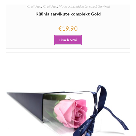
Kingiideed
,
Kingiideed
,
Muud pakendid ja tarvikud
,
Tarvikud
Küünla tarvikute komplekt Gold
€
19.90
Lisa korvi