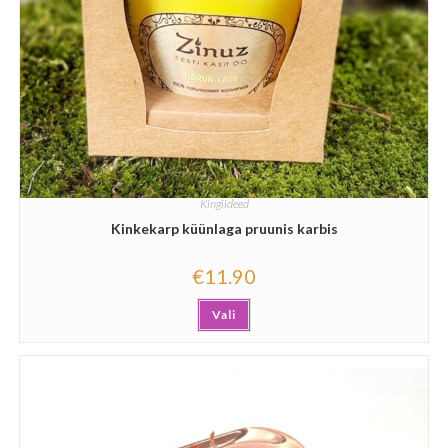
Kingiideed
Kinkekarp küünlaga pruunis karbis
€
11.90
Vali