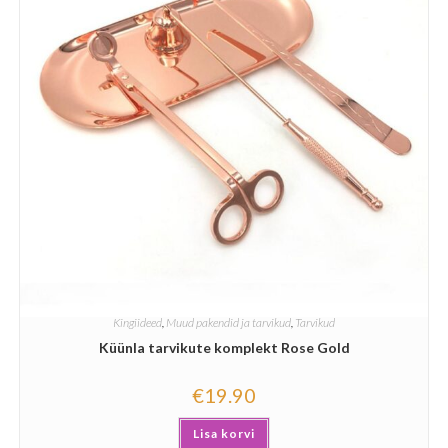
Kingiideed
,
Muud pakendid ja tarvikud
,
Tarvikud
Küünla tarvikute komplekt Rose Gold
€
19.90
Lisa korvi