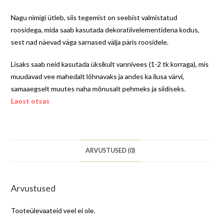
Nagu nimigi ütleb, siis tegemist on seebist valmistatud
roosidega, mida saab kasutada dekoratiivelementidena kodus,
sest nad näevad väga sarnased välja päris roosidele.
Lisaks saab neid kasutada üksikult vannivees (1-2 tk korraga), mis
muudavad vee mahedalt lõhnavaks ja andes ka ilusa värvi,
samaaegselt muutes naha mõnusalt pehmeks ja siidiseks.
Laost otsas
ARVUSTUSED (0)
Arvustused
Tooteülevaateid veel ei ole.