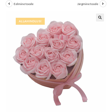
Eelmine toode
Järgmine toode
ALLAHINDLUS!