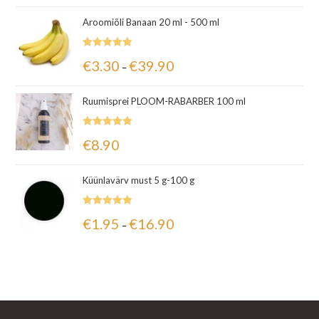
Aroomiõli Banaan 20 ml - 500 ml
Hinnanguga
€
3.30
€
39.90
–
5.00
/ 5
Ruumisprei PLOOM-RABARBER 100 ml
Hinnanguga
€
8.90
5.00
/ 5
Küünlavärv must 5 g-100 g
Hinnanguga
€
1.95
€
16.90
–
5.00
/ 5