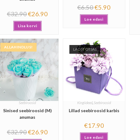
€
6.50
€
5.90
€
32.90
€
26.90
Loe edasi
Lisa korvi
ALLAHINDLUS!
LAOST OTSAS
Seebiroosid
Kingiideed
,
Seebiroosid
Sinised seebiroosid (M)
Lillad seebiroosid karbis
anumas
€
17.90
€
32.90
€
26.90
Loe edasi