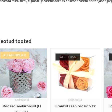
alvesta minu nimi, e-posti- ja veebiaadress sellesse veebilehitsejasse j
Seotud tooted
ALLAHINDLUS!
LAOST OTSAS
Seebiroosid
Seebiroosid
Roosad seebiroosid (L)
Oranžid seebiroosid 9 tk
R
anumas