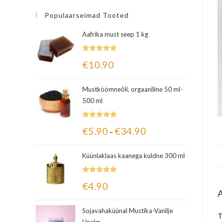
Populaarseimad Tooted
Aafrika must seep 1 kg
Hinnanguga
€
10.90
5.00
/ 5
Mustköömneõli, orgaaniline 50 ml-
500 ml
Hinnanguga
€
5.90
€
34.90
–
5.00
/ 5
Küünlaklaas kaanega kuldne 300 ml
Hinnanguga
€
4.90
5.00
/ 5
Sojavahaküünal Mustika-Vanilje
T