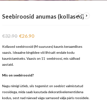
Seebiroosid anumas (kollased)
€
32.90
€
26.90
Kollased seebiroosid (M suuruses) kaunis keraamilises
vaasis. Ideaalne kingiidee või lihtsalt endale kodu
kaunistamiseks. Vaasis on 11 seebiroosi, mis säilivad
aastaid.
Mis on seebiroosid?
Nagu nimigi ütleb, siis tegemist on seebist valmistatud
roosidega, mida saab kasutada dekoratiivelementidena
kodus, sest nad näevad väga sarnased välja päris roosidele.