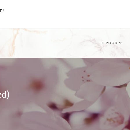
T!
E-POOD
ed)