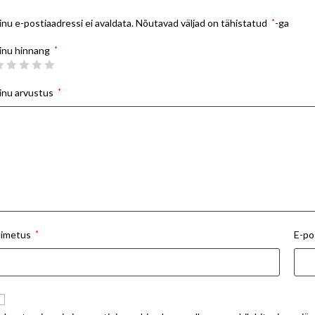
inu e-postiaadressi ei avaldata.
Nõutavad väljad on tähistatud
*
-ga
inu hinnang
*
inu arvustus
*
imetus
*
E-po