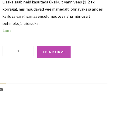
Lisaks saab neid kasutada üksikult vannivees (1-2 tk
korraga), mis muudavad vee mahedalt lõhnavaks ja andes
ka ilusa värvi, samaaegselt muutes naha mõnusalt
pehmeks ja siidiseks.
Laos
-
+
LISA KORVI
0)