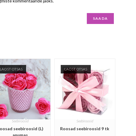
ärgmiste kommentaaride jaoks.
LAOST OTSAS
LAOST OTSAS
Seebiroosid
Seebiroosid
oosad seebiroosid (L)
Roosad seebiroosid 9 tk
anumas