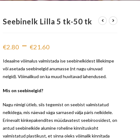
Seebinelk Lilla 5 tk-50 tk
–
€
2.80
€
21.60
Ideaalne võimalus valmistada ise seebinelkidest lillekimpe
või asetada seebinelgid anumasse (nt nagu uinuvad
nelgid). Võimalikud on ka muud huvitavad lahendused.
Mis on seebinelgid?
Nagu nimigi ütleb, siis tegemist on seebist valmistatud
nelkidega, mis näevad väga sarnased välja päris nelkidele.
Erinevalt kinkepakendites müüdavatest seebiroosidest, on
antud seebinelkide alumine roheline kinnituskoht
valmistatud plastikust, et sinna oleks võimalik kinnitada