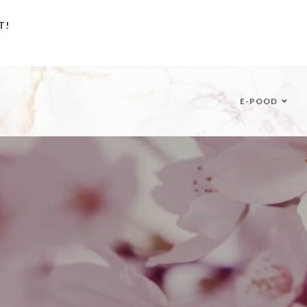
T!
E-POOD