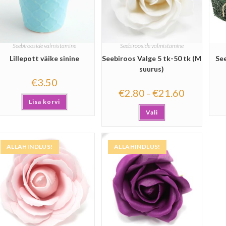
Seebirooside valmistamine
Seebirooside valmistamine
Lillepott väike sinine
Seebiroos Valge 5 tk-50 tk (M
See
suurus)
€
3.50
€
2.80
€
21.60
–
Lisa korvi
Vali
ALLAHINDLUS!
ALLAHINDLUS!