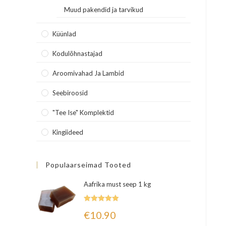
Muud pakendid ja tarvikud
Küünlad
Kodulõhnastajad
Aroomivahad Ja Lambid
Seebiroosid
"Tee Ise" Komplektid
Kingiideed
Populaarseimad Tooted
Aafrika must seep 1 kg
Hinnanguga
€
10.90
5.00
/ 5