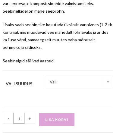
vars erinevate kompositsioonide valmistamiseks.
Seebinelkidel on mahe seebilõhn.
Lisaks saab seebinelke kasutada üksikult vannivees (1-2 tk
korraga), mis muudavad vee mahedalt lõhnavaks ja andes
ka ilusa värvi, samaaegselt muutes naha mõnusalt
pehmeks ja siidiseks.
Seebinelgid säilivad aastaid.
Vali
VALI SUURUS
-
+
LISA KORVI