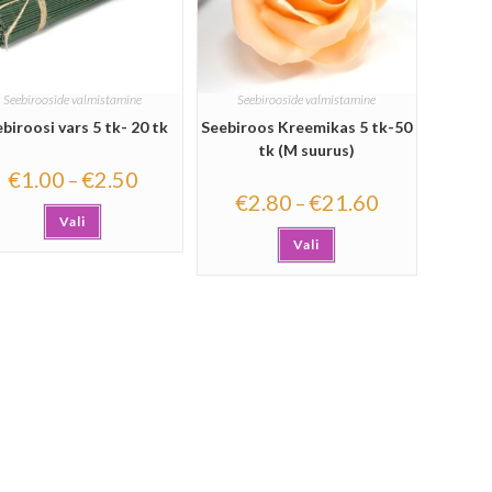
Seebirooside valmistamine
Seebirooside valmistamine
biroosi vars 5 tk- 20 tk
Seebiroos Kreemikas 5 tk-50
tk (M suurus)
€
1.00
€
2.50
–
€
2.80
€
21.60
–
Vali
Vali