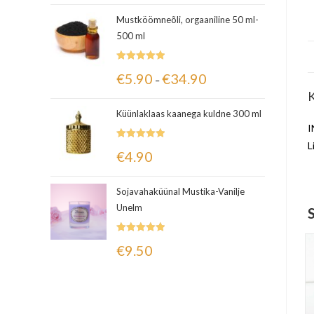
Mustköömneõli, orgaaniline 50 ml-
500 ml
Hinnanguga
€
5.90
€
34.90
–
5.00
/ 5
K
Küünlaklaas kaanega kuldne 300 ml
I
L
Hinnanguga
€
4.90
5.00
/ 5
Sojavahaküünal Mustika-Vanilje
Unelm
Hinnanguga
€
9.50
5.00
/ 5