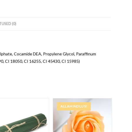
USED (0)
ulphate, Cocamide DEA, Propylene Glycol, Paraffinum
90, CI 18050, CI 16255, CI 45430, CI 15985)
ALLAHINDLUS!