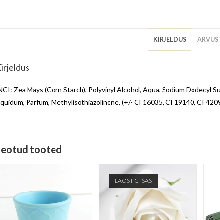
KIRJELDUS
ARVUST
irjeldus
NCI: Zea Mays (Corn Starch), Polyvinyl Alcohol, Aqua, Sodium Dodecyl S
iquidum, Parfum, Methylisothiazolinone, (+/- CI 16035, CI 19140, CI 420
Seotud tooted
LAOST OTSAS