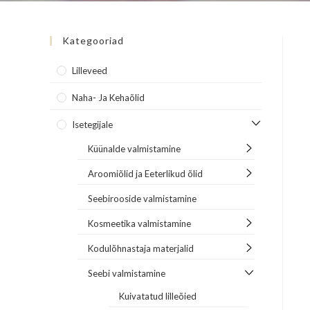
Kategooriad
Lilleveed
Naha- Ja Kehaõlid
Isetegijale
Küünalde valmistamine
Aroomiõlid ja Eeterlikud õlid
Seebirooside valmistamine
Kosmeetika valmistamine
Kodulõhnastaja materjalid
Seebi valmistamine
Kuivatatud lilleõied