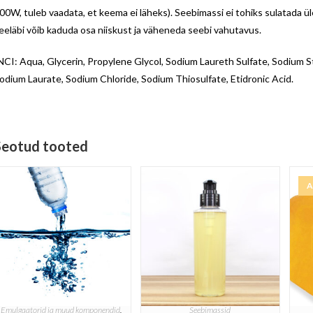
00W, tuleb vaadata, et keema ei läheks). Seebimassi ei tohiks sulatada ül
eeläbi võib kaduda osa niiskust ja väheneda seebi vahutavus.
NCI: Aqua, Glycerin, Propylene Glycol, Sodium Laureth Sulfate, Sodium St
odium Laurate, Sodium Chloride, Sodium Thiosulfate, Etidronic Acid.
Seotud tooted
A
Emulgaatorid ja muud komponendid
,
Seebimassid