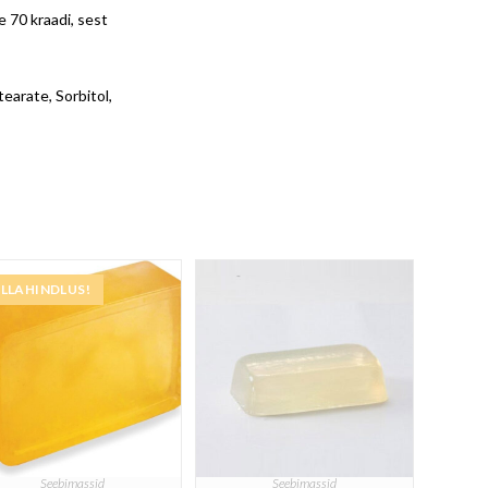
e 70 kraadi, sest
earate, Sorbitol,
LLAHINDLUS!
Seebimassid
Seebimassid