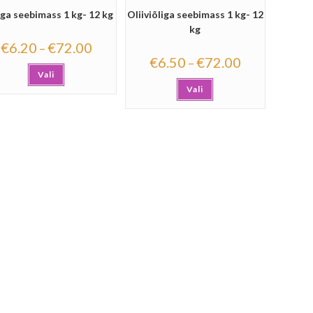
a seebimass 1 kg- 12 kg
Oliiviõliga seebimass 1 kg- 12
kg
€
6.20
€
72.00
–
€
6.50
€
72.00
–
Vali
Vali