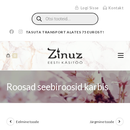
Logi Sisse
Kontakt
TASUTA TRANSPORT ALATES 75 EUROST!
0
Roosad seebiroosid karbis
Eelmine toode
Järgmine toode