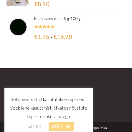
€
8.90
5.00
/ 5
Küünlavärv must 5 g-100 g
Hinnanguga
€
1.95
€
16.90
–
5.00
/ 5
Sellel veebilehel kasutatakse küpsiseid.
Veebilehe kasutamist jätkates nõustute
küpsiste kasutamisega.
Sätted
NÕUSTUN
Kontakt
Tellimustingimused
Privaatsuspoliitika