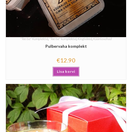
"Tee Ise" Komplektid
,
"Tee Ise" komplektid
,
Kingiideed
,
Küünlavahad
Pulbervaha komplekt
€
12.90
Lisa korvi