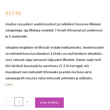
€
17.90
Imeilus roosadest seebiroosidest ja nelkidest koosnev lillekarp
sangadega. Iga lillekarp sisaldab 7 õrnalt lõhnastatud seebiroosi
ja 3 seebinelki.
Ideaalne kingiidee või lihtsalt endale hellitamiseks. Seebiroosidel
on mitmeid kasutusvõimalusi. Esiteks on nad kindlasti silmailuks,
sest näevad väga sarnased välja päris lilledele. Samas saab neid
õisi üksikult kasutada ka vannivees (1-2 tk korraga), mis
muudavad vee mahedalt lõhnavaks ja andes ka ilusa värvi,
samaaegselt muutes naha mõnusalt pehmeks ja siidiseks.
Laos
-
+
LISA KORVI