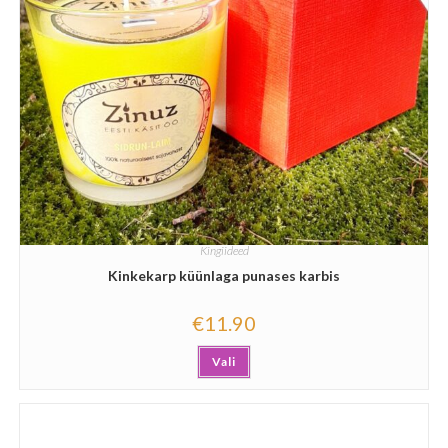
Kingiideed
Kinkekarp küünlaga punases karbis
€
11.90
Vali