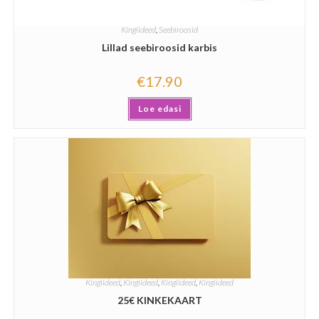
Kingiideed
,
Seebiroosid
Lillad seebiroosid karbis
€
17.90
Loe edasi
Kingiideed
,
Kingiideed
,
Kingiideed
,
Kingiideed
25€ KINKEKAART