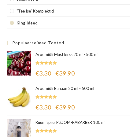
"Tee Ise" Komplektid
Kingiideed
Populaarseimad Tooted
Aroomiõli Must kirss 20 ml- 500 ml
Hinnanguga
€
3.30
€
39.90
–
5.00
/ 5
Aroomiõli Banaan 20 ml - 500 ml
Hinnanguga
€
3.30
€
39.90
–
5.00
/ 5
Ruumisprei PLOOM-RABARBER 100 ml
Hinnanguga