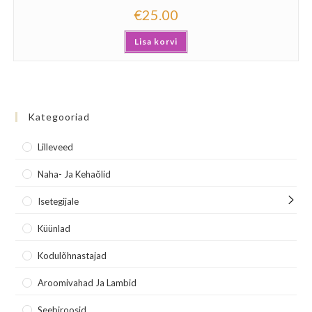
€
25.00
Lisa korvi
Kategooriad
Lilleveed
Naha- Ja Kehaõlid
Isetegijale
Küünlad
Kodulõhnastajad
Aroomivahad Ja Lambid
Seebiroosid