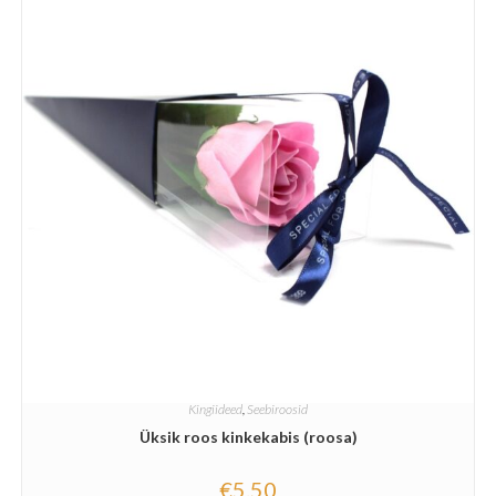
Kingiideed
,
Seebiroosid
Üksik roos kinkekabis (roosa)
€
5.50