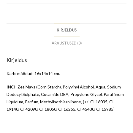
KIRJELDUS
ARVUSTUSED (0)
Kirjeldus
Karbi mõõdud: 16x14x14 cm.
INCI: Zea Mays (Corn Starch), Polyvinyl Alcohol, Aqua, Sodium
Dodecyl Sulphate, Cocamide DEA, Propylene Glycol, Paraffinum
Liquidum, Parfum, Methylisothiazolinone, (+/- CI 16035, CI
19140, CI 42090, CI 18050, CI 16255, CI 45430, CI 15985)