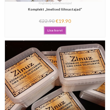
Kingiideed
,
Kodulõhnastajad
Komplekt „Imelised lõhnastajad“
€
22.90
€
19.90
Lisa korvi