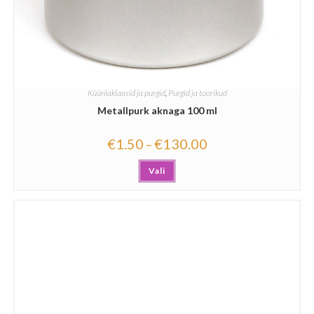
Küünlaklaasid ja purgid
,
Purgid ja toorikud
Metallpurk aknaga 100 ml
€
1.50
€
130.00
–
Vali