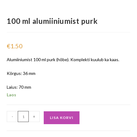
100 ml alumiiniumist purk
€
1.50
Alumiiniumist 100 ml purk (hõbe). Komplekti kuulub ka kaas.
Kõrgus: 36 mm
Laius: 70 mm
Laos
-
+
LISA KORVI