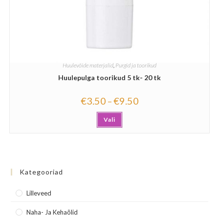
Huulevõide materjalid
,
Purgid ja toorikud
Huulepulga toorikud 5 tk- 20 tk
€
3.50
€
9.50
–
Vali
Kategooriad
Lilleveed
Naha- Ja Kehaõlid