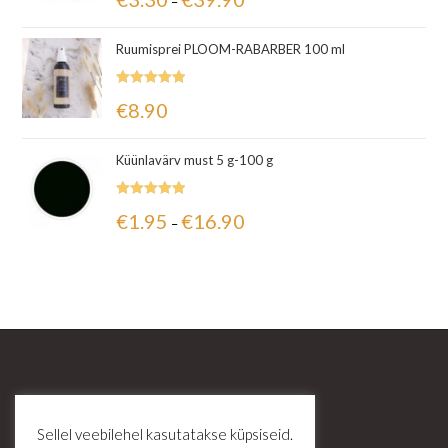
–
5.00
/ 5
Ruumisprei PLOOM-RABARBER 100 ml
Hinnanguga
€
8.90
5.00
/ 5
Küünlavärv must 5 g-100 g
Hinnanguga
€
1.95
€
16.90
–
5.00
/ 5
Sellel veebilehel kasutatakse küpsiseid.