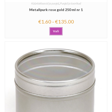
Küünlaklaasid ja purgid
,
Purgid ja toorikud
Metallpurk rose gold 250 ml nr 1
€
1.60
€
135.00
–
Vali