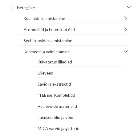
Isetegijale
Küünalde valmistamine
Aroomiõlid ja Eeterlikud õlid
Seebirooside valmistamine
Kosmeetika valmistamine
Kuivatatud lilleõied
Lilleveed
Savid ja ekstraktid
"TEE ise" Komplektid
Huulevõide materjalid
Taimsed õlid ja võid
MICA värvid ja glitterid