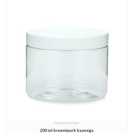
Purgid ja toorikud
200 ml kreemipurk kaanega