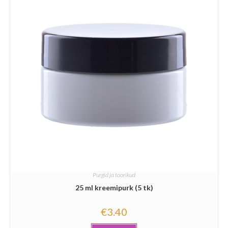
Purgid ja toorikud
25 ml kreemipurk (5 tk)
€
3.40