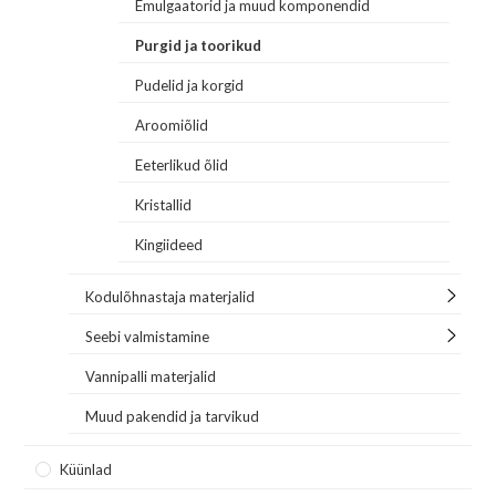
Emulgaatorid ja muud komponendid
Purgid ja toorikud
Pudelid ja korgid
Aroomiõlid
Eeterlikud õlid
Kristallid
Kingiideed
Kodulõhnastaja materjalid
Seebi valmistamine
Vannipalli materjalid
Muud pakendid ja tarvikud
Küünlad