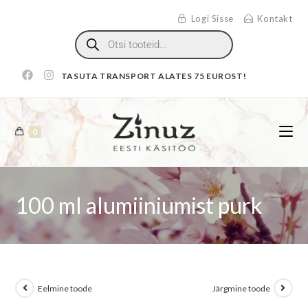
Logi Sisse
Kontakt
TASUTA TRANSPORT ALATES 75 EUROST!
0
100 ml alumiiniumist purk
Eelmine toode
Järgmine toode