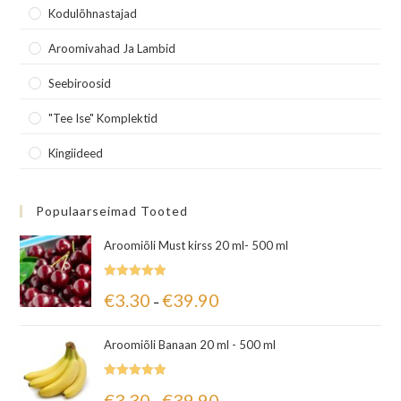
Kodulõhnastajad
Aroomivahad Ja Lambid
Seebiroosid
"Tee Ise" Komplektid
Kingiideed
Populaarseimad Tooted
Aroomiõli Must kirss 20 ml- 500 ml
Hinnanguga
€
3.30
€
39.90
–
5.00
/ 5
Aroomiõli Banaan 20 ml - 500 ml
Hinnanguga
€
3.30
€
39.90