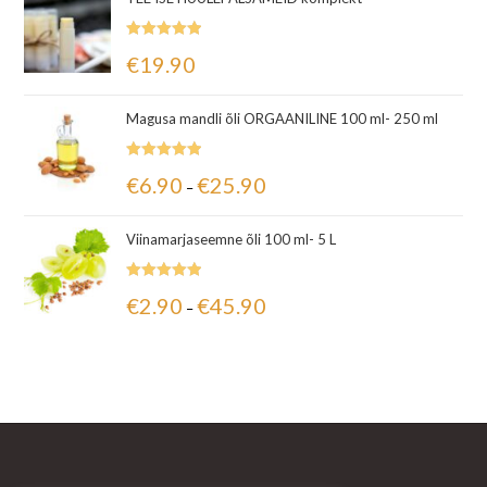
Hinnanguga
€
19.90
5.00
/ 5
Magusa mandli õli ORGAANILINE 100 ml- 250 ml
Hinnanguga
€
6.90
€
25.90
–
5.00
/ 5
Viinamarjaseemne õli 100 ml- 5 L
Hinnanguga
€
2.90
€
45.90
–
5.00
/ 5