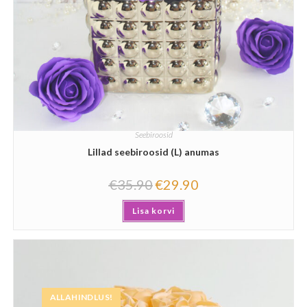
Seebiroosid
Lillad seebiroosid (L) anumas
€
35.90
€
29.90
Lisa korvi
ALLAHINDLUS!