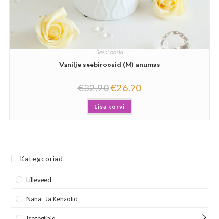
Seebiroosid
Vanilje seebiroosid (M) anumas
€
32.90
€
26.90
Lisa korvi
Kategooriad
Lilleveed
Naha- Ja Kehaõlid
Isetegijale