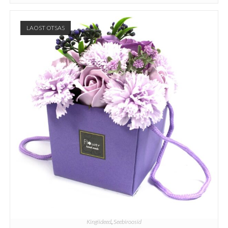
LAOST OTSAS
Kingiideed
,
Seebiroosid