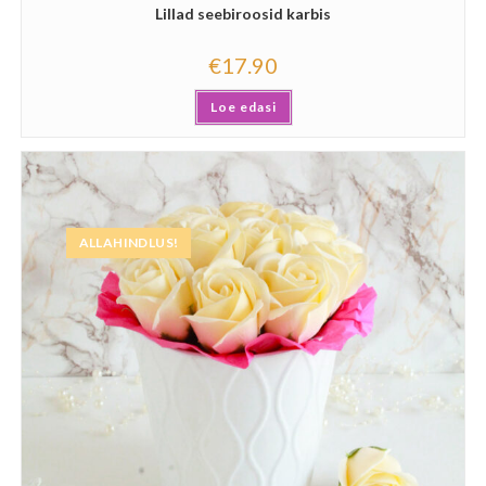
Lillad seebiroosid karbis
€
17.90
Loe edasi
ALLAHINDLUS!