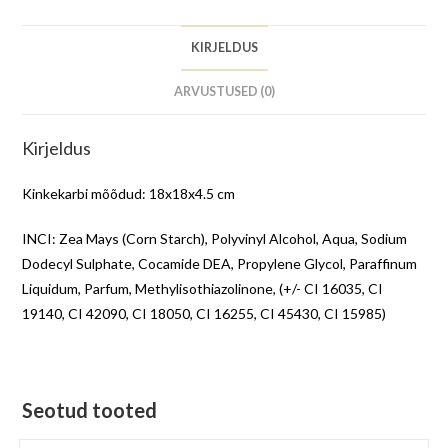
KIRJELDUS
ARVUSTUSED (0)
Kirjeldus
Kinkekarbi mõõdud: 18x18x4.5 cm
INCI: Zea Mays (Corn Starch), Polyvinyl Alcohol, Aqua, Sodium
Dodecyl Sulphate, Cocamide DEA, Propylene Glycol, Paraffinum
Liquidum, Parfum, Methylisothiazolinone, (+/- CI 16035, CI
19140, CI 42090, CI 18050, CI 16255, CI 45430, CI 15985)
Seotud tooted