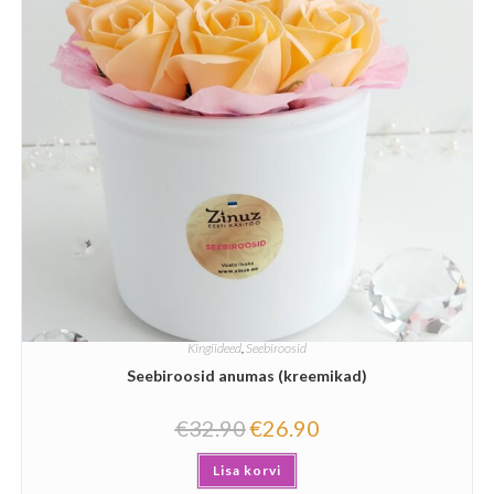
Kingiideed
,
Seebiroosid
Seebiroosid anumas (kreemikad)
€
32.90
€
26.90
Lisa korvi