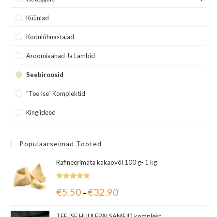
Küünlad
Kodulõhnastajad
Aroomivahad Ja Lambid
Seebiroosid
"Tee Ise" Komplektid
Kingiideed
Populaarseimad Tooted
Rafineerimata kakaovõi 100 g- 1 kg
Hinnanguga
€
5.50
€
32.90
–
5.00
/ 5
TEE ISE HUULEPALSAMEID komplekt