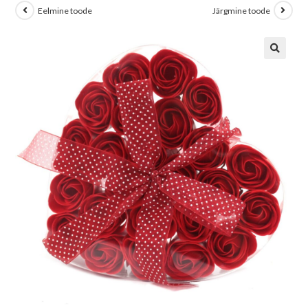
Eelmine toode
Järgmine toode