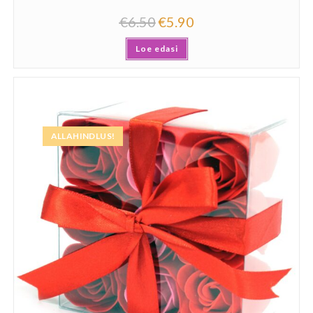
€
6.50
€
5.90
Loe edasi
ALLAHINDLUS!