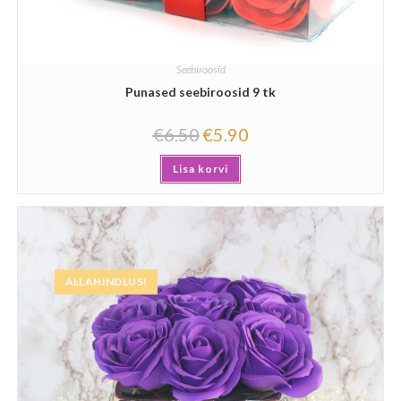
Seebiroosid
Punased seebiroosid 9 tk
€
6.50
€
5.90
Lisa korvi
ALLAHINDLUS!