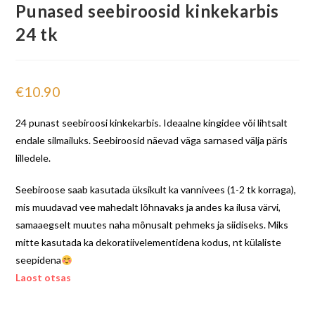
Punased seebiroosid kinkekarbis
24 tk
€
10.90
24 punast seebiroosi kinkekarbis. Ideaalne kingidee või lihtsalt
endale silmailuks. Seebiroosid näevad väga sarnased välja päris
lilledele.
Seebiroose saab kasutada üksikult ka vannivees (1-2 tk korraga),
mis muudavad vee mahedalt lõhnavaks ja andes ka ilusa värvi,
samaaegselt muutes naha mõnusalt pehmeks ja siidiseks. Miks
mitte kasutada ka dekoratiivelementidena kodus, nt külaliste
seepidena
Laost otsas