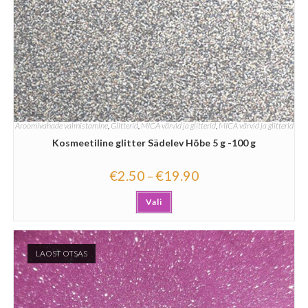
Aroomivahade valmistamine
,
Glitterid
,
MICA värvid ja glitterid
,
MICA värvid ja glitterid
Kosmeetiline glitter Sädelev Hõbe 5 g -100 g
€
2.50
€
19.90
–
Vali
LAOST OTSAS