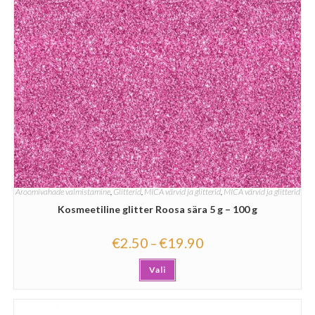
Aroomivahade valmistamine
,
Glitterid
,
MICA värvid ja glitterid
,
MICA värvid ja glitterid
Kosmeetiline glitter Roosa sära 5 g – 100 g
€
2.50
€
19.90
–
Vali