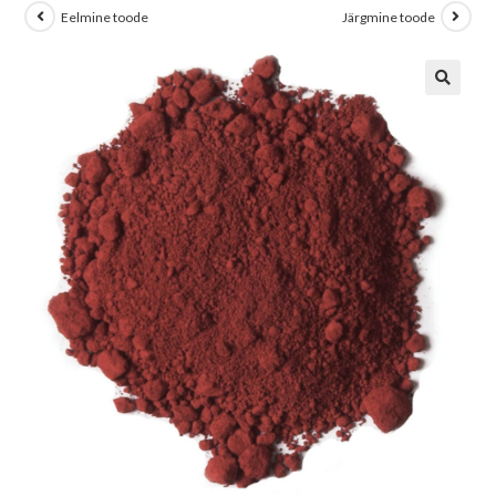
Eelmine toode
Järgmine toode