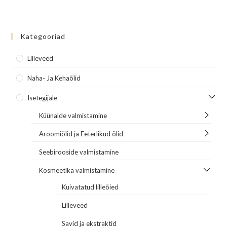
Kategooriad
Lilleveed
Naha- Ja Kehaõlid
Isetegijale
Küünalde valmistamine
Aroomiõlid ja Eeterlikud õlid
Seebirooside valmistamine
Kosmeetika valmistamine
Kuivatatud lilleõied
Lilleveed
Savid ja ekstraktid