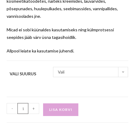
kosmeetikatoodetes, näiteks kreemides, lauvärvides,
põsepunades, huulepulkades, seebimassides, vannipallides,
vannisoolades jne.
Micad ei sobi küünaldes kasutamiseks ning külmprotsessi
seepides jääb värv üsna tagasihoidlik.
Allpool leiate ka kasutamise juhendi.
Vali
VALI SUURUS
-
+
LISA KORVI