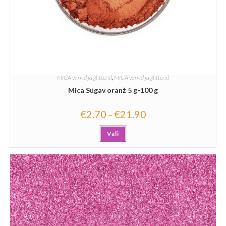
MICA värvid ja glitterid
,
MICA värvid ja glitterid
Mica Sügav oranž 5 g-100 g
€
2.70
€
21.90
–
Vali