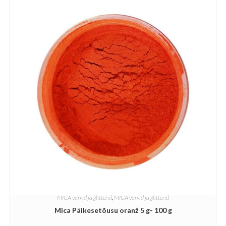
MICA värvid ja glitterid
,
MICA värvid ja glitterid
Mica Päikesetõusu oranž 5 g- 100 g