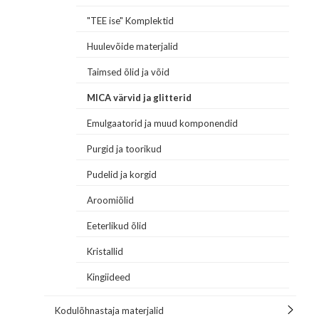
"TEE ise" Komplektid
Huulevõide materjalid
Taimsed õlid ja võid
MICA värvid ja glitterid
Emulgaatorid ja muud komponendid
Purgid ja toorikud
Pudelid ja korgid
Aroomiõlid
Eeterlikud õlid
Kristallid
Kingiideed
Kodulõhnastaja materjalid