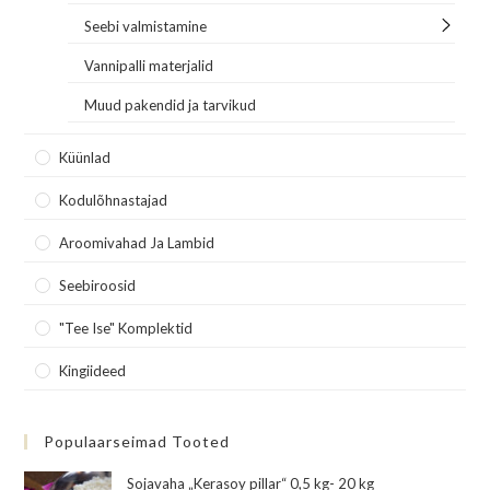
Seebi valmistamine
Vannipalli materjalid
Muud pakendid ja tarvikud
Küünlad
Kodulõhnastajad
Aroomivahad Ja Lambid
Seebiroosid
"Tee Ise" Komplektid
Kingiideed
Populaarseimad Tooted
Sojavaha „Kerasoy pillar“ 0,5 kg- 20 kg