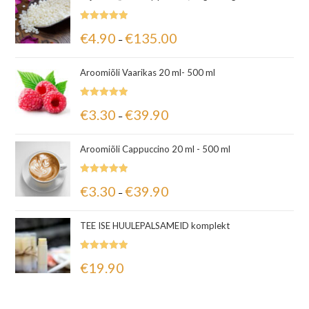
Hinnanguga
€
4.90
€
135.00
–
5.00
/ 5
Aroomiõli Vaarikas 20 ml- 500 ml
Hinnanguga
€
3.30
€
39.90
–
5.00
/ 5
Aroomiõli Cappuccino 20 ml - 500 ml
Hinnanguga
€
3.30
€
39.90
–
5.00
/ 5
TEE ISE HUULEPALSAMEID komplekt
Hinnanguga
€
19.90
5.00
/ 5