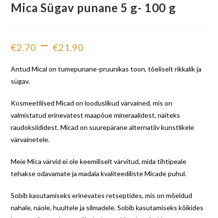
Mica Sügav punane 5 g- 100 g
–
€
2.70
€
21.90
Antud Mical on tumepunane-pruunikas toon, tõeliselt rikkalik ja
sügav.
Kosmeetilised Micad on looduslikud värvained, mis on
valmistatud erinevatest maapõue mineraalidest, näiteks
raudoksiididest. Micad on suurepärane alternatiiv kunstlikele
värvainetele.
Meie Mica värvid ei ole keemiliselt värvitud, mida tihtipeale
tehakse odavamate ja madala kvaliteediliste Micade puhul.
Sobib kasutamiseks erinevates retseptides, mis on mõeldud
nahale, näole, huultele ja silmadele. Sobib kasutamiseks kõikides