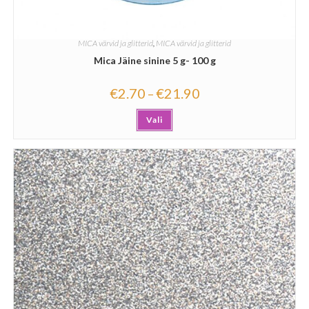
MICA värvid ja glitterid
,
MICA värvid ja glitterid
Mica Jäine sinine 5 g- 100 g
€
2.70
€
21.90
–
Vali