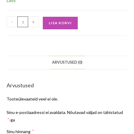
Laos
-
+
LISA KORVI
ARVUSTUSED (0)
Arvustused
Tooteülevaateid veel ei ole.
Sinu e-postiaadressi ei avaldata.
Nõutavad väljad on tähistatud
*
-ga
Sinu hinnang
*