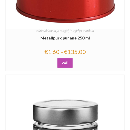
Küünlaklaasid ja purgid
,
Purgid ja toorikud
Metallpurk punane 250 ml
€
1.60
€
135.00
–
Vali