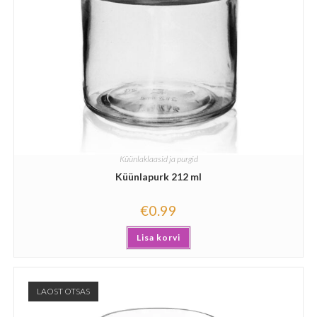
Küünlaklaasid ja purgid
Küünlapurk 212 ml
€
0.99
Lisa korvi
LAOST OTSAS