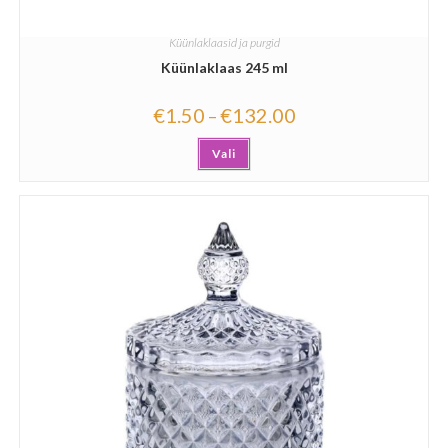
Küünlaklaasid ja purgid
Küünlaklaas 245 ml
€
1.50
€
132.00
–
Vali