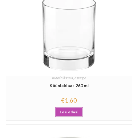
Küünlaklaasid ja purgid
Küünlaklaas 260 ml
€
1.60
Loe edasi