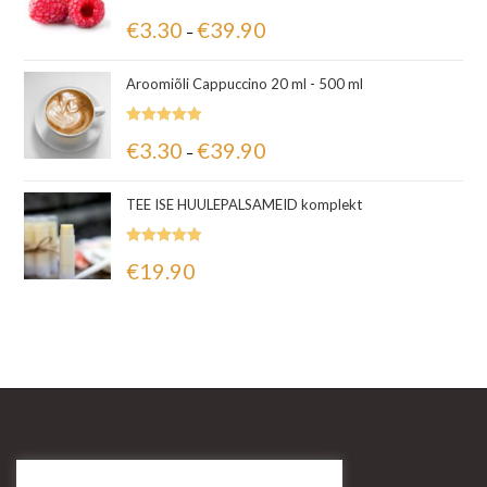
Hinnanguga
€
3.30
€
39.90
–
5.00
/ 5
Aroomiõli Cappuccino 20 ml - 500 ml
Hinnanguga
€
3.30
€
39.90
–
5.00
/ 5
TEE ISE HUULEPALSAMEID komplekt
Hinnanguga
€
19.90
5.00
/ 5