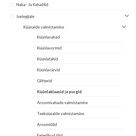
Naha- Ja Kehaõlid
Isetegijale
Küünalde valmistamine
Küünlavahad
Küünlavormid
Küünlatahid
Küünlavärvid
Glitterid
Küünlaklaasid ja purgid
Aroomivahade valmistamine
Teeküünalde valmistamine
Aroomiõlid
Eeterlikud õlid