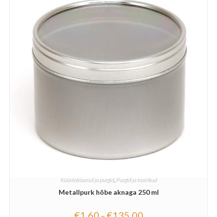
Küünlaklaasid ja purgid
,
Purgid ja toorikud
Metallpurk hõbe aknaga 250 ml
€
1.60
€
135.00
–