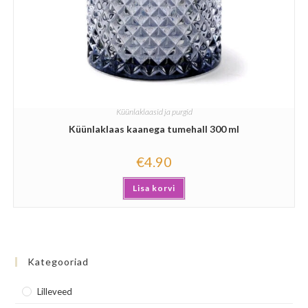
Küünlaklaasid ja purgid
Küünlaklaas kaanega tumehall 300 ml
€
4.90
Lisa korvi
Kategooriad
Lilleveed