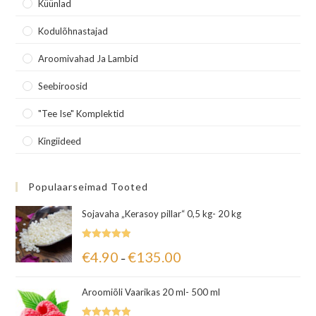
Küünlad
Kodulõhnastajad
Aroomivahad Ja Lambid
Seebiroosid
"Tee Ise" Komplektid
Kingiideed
Populaarseimad Tooted
Sojavaha „Kerasoy pillar“ 0,5 kg- 20 kg
Hinnanguga
€
4.90
€
135.00
–
5.00
/ 5
Aroomiõli Vaarikas 20 ml- 500 ml