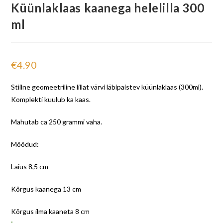
Küünlaklaas kaanega helelilla 300
ml
€
4.90
Stiilne geomeetriline lillat värvi läbipaistev küünlaklaas (300ml).
Komplekti kuulub ka kaas.
Mahutab ca 250 grammi vaha.
Mõõdud:
Laius 8,5 cm
Kõrgus kaanega 13 cm
Kõrgus ilma kaaneta 8 cm