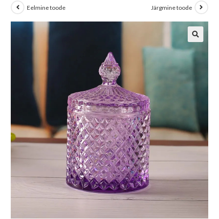
Eelmine toode
Järgmine toode