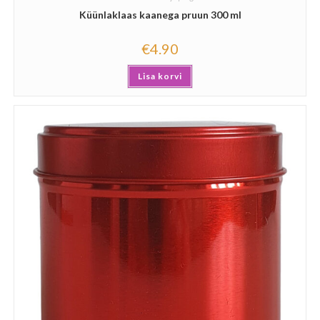
Küünlaklaas kaanega pruun 300 ml
€
4.90
Lisa korvi