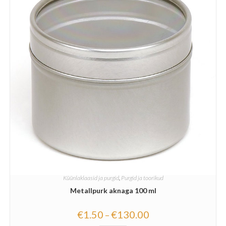
Küünlaklaasid ja purgid
,
Purgid ja toorikud
Metallpurk aknaga 100 ml
€
1.50
€
130.00
–