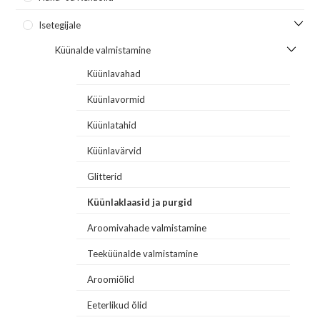
Isetegijale
Küünalde valmistamine
Küünlavahad
Küünlavormid
Küünlatahid
Küünlavärvid
Glitterid
Küünlaklaasid ja purgid
Aroomivahade valmistamine
Teeküünalde valmistamine
Aroomiõlid
Eeterlikud õlid