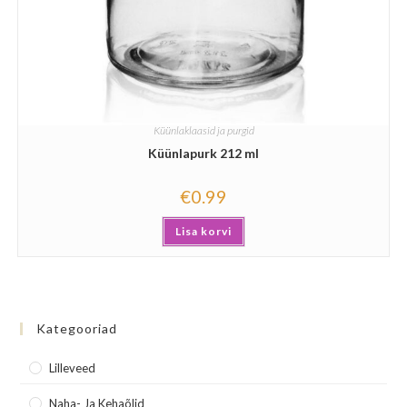
Küünlaklaasid ja purgid
Küünlapurk 212 ml
€
0.99
Lisa korvi
Kategooriad
Lilleveed
Naha- Ja Kehaõlid