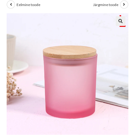
Eelmine toode
Järgmine toode