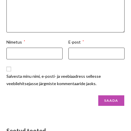
Nimetus
*
E-post
*
Salvesta minu nimi, e-posti- ja veebiaadress sellesse
veebilehitsejasse järgmiste kommentaaride jaoks.
Seotud tooted