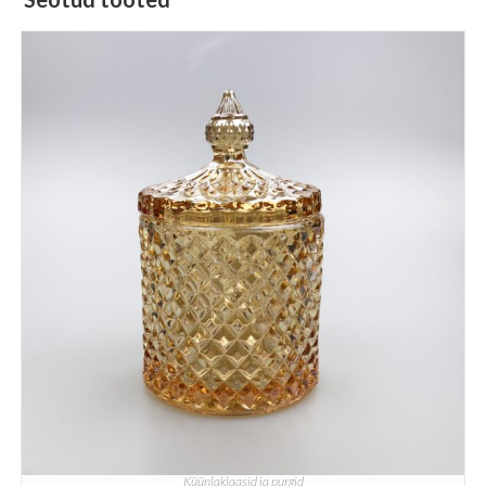
Küünlaklaasid ja purgid