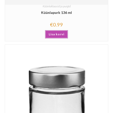
Küünlaklaasid ja purgid
Küünlapurk 136 ml
€
0.99
Lisa korvi