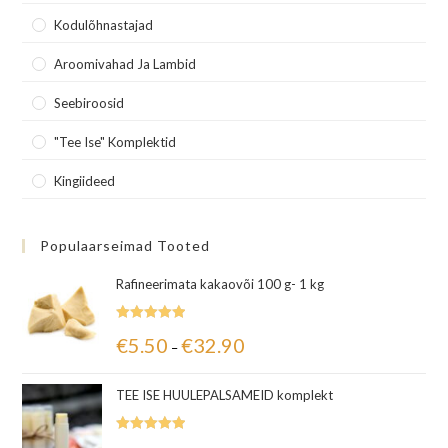
Kodulõhnastajad
Aroomivahad Ja Lambid
Seebiroosid
"Tee Ise" Komplektid
Kingiideed
Populaarseimad Tooted
Rafineerimata kakaovõi 100 g- 1 kg
Hinnanguga
€
5.50
€
32.90
–
5.00
/ 5
TEE ISE HUULEPALSAMEID komplekt
Hinnanguga