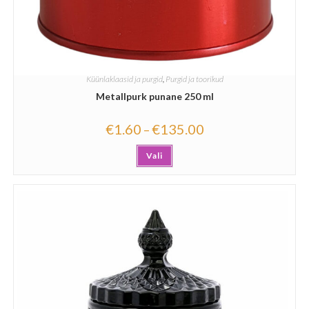
Küünlaklaasid ja purgid
,
Purgid ja toorikud
Metallpurk punane 250 ml
€
1.60
€
135.00
–
Vali