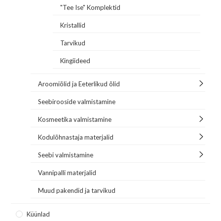
"Tee Ise" Komplektid
Kristallid
Tarvikud
Kingiideed
Aroomiõlid ja Eeterlikud õlid
Seebirooside valmistamine
Kosmeetika valmistamine
Kodulõhnastaja materjalid
Seebi valmistamine
Vannipalli materjalid
Muud pakendid ja tarvikud
Küünlad