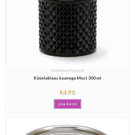
Küünlaklaasid ja purgid
Küünlaklaas kaanega Must 300 ml
€
4.90
Lisa korvi