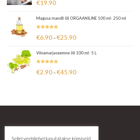
€
19.90
5.00
/ 5
Magusa mandli õli ORGAANILINE 100 ml- 250 ml
Hinnanguga
€
6.90
€
25.90
–
5.00
/ 5
Viinamarjaseemne õli 100 ml- 5 L
Hinnanguga
€
2.90
€
45.90
–
5.00
/ 5
Sellel veebilehel kasutatakse küpsiseid.