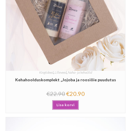
Kingiideed
,
Lilleveed
,
Naha- ja kehaõlid
Kehahoolduskomplekt „Jojoba ja roosiõie puudutus
€
22.90
€
20.90
Lisa korvi