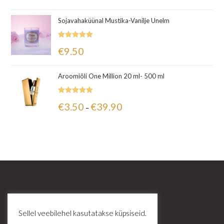
Sojavahaküünal Mustika-Vanilje Unelm
Hinnanguga
€
9.50
5.00
/ 5
Aroomiõli One Million 20 ml- 500 ml
Hinnanguga
€
3.50
€
39.90
–
5.00
/ 5
Sellel veebilehel kasutatakse küpsiseid.