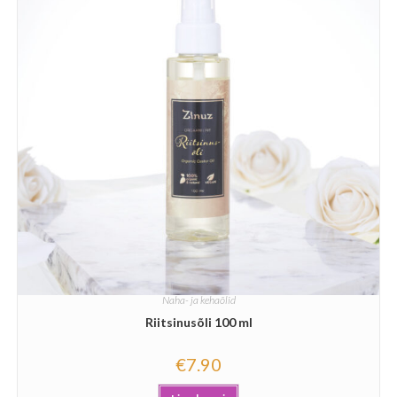
Naha- ja kehaõlid
Riitsinusõli 100 ml
€
7.90