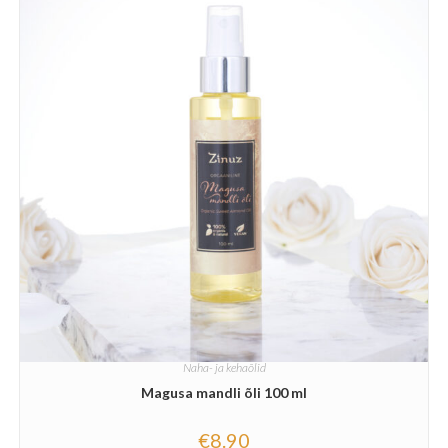
Naha- ja kehaõlid
Magusa mandli õli 100 ml
€
8.90