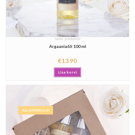
Naha- ja kehaõlid
Argaaniaõli 100 ml
€
13.90
Lisa korvi
ALLAHINDLUS!