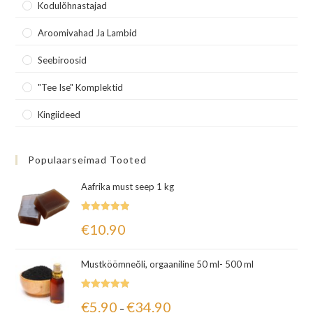
Kodulõhnastajad
Aroomivahad Ja Lambid
Seebiroosid
"Tee Ise" Komplektid
Kingiideed
Populaarseimad Tooted
Aafrika must seep 1 kg
Hinnanguga
€
10.90
5.00
/ 5
Mustköömneõli, orgaaniline 50 ml- 500 ml
Hinnanguga
€
5.90
€
34.90
–
5.00
/ 5