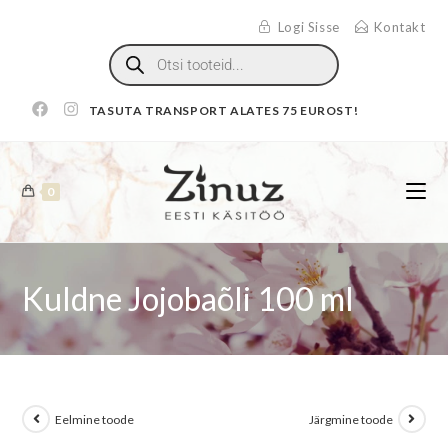
Logi Sisse
Kontakt
TASUTA TRANSPORT ALATES 75 EUROST!
0
Kuldne Jojobaõli 100 ml
Eelmine toode
Järgmine toode