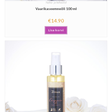
Naha- ja kehaõlid
Vaarikaseemneõli 100 ml
€
14.90
Lisa korvi