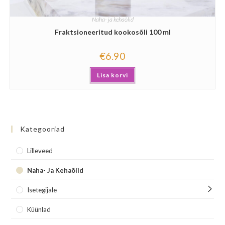
Naha- ja kehaõlid
Fraktsioneeritud kookosõli 100 ml
€
6.90
Lisa korvi
Kategooriad
Lilleveed
Naha- Ja Kehaõlid
Isetegijale
Küünlad