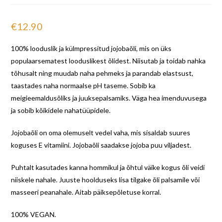
€
12.90
100% looduslik ja külmpressitud jojobaõli, mis on üks
populaarsematest looduslikest õlidest. Niisutab ja toidab nahka
tõhusalt ning muudab naha pehmeks ja parandab elastsust,
taastades naha normaalse pH taseme. Sobib ka
meigieemaldusõliks ja juuksepalsamiks. Väga hea imenduvusega
ja sobib kõikidele nahatüüpidele.
Jojobaõli on oma olemuselt vedel vaha, mis sisaldab suures
koguses E vitamiini. Jojobaõli saadakse jojoba puu viljadest.
Puhtalt kasutades kanna hommikul ja õhtul väike kogus õli veidi
niiskele nahale. Juuste hoolduseks lisa tilgake õli palsamile või
masseeri peanahale. Aitab päiksepõletuse korral.
100% VEGAN.