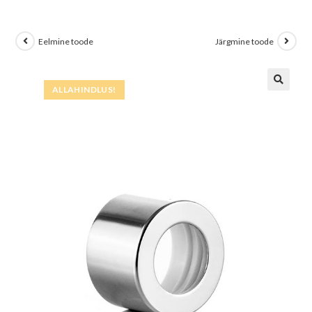
Eelmine toode
Järgmine toode
ALLAHINDLUS!