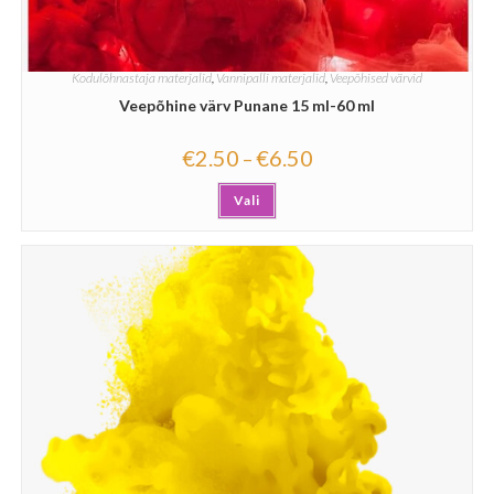
Kodulõhnastaja materjalid
,
Vannipalli materjalid
,
Veepõhised värvid
Veepõhine värv Punane 15 ml-60 ml
€
2.50
€
6.50
–
Vali