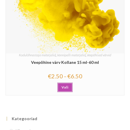
Kodulõhnastaja materjalid
,
Vannipalli materjalid
,
Veepõhised värvid
Veepõhine värv Kollane 15 ml-60 ml
€
2.50
€
6.50
–
Vali
Kategooriad