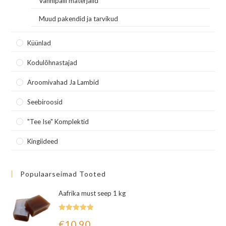
Vannipalli materjalid
Muud pakendid ja tarvikud
Küünlad
Kodulõhnastajad
Aroomivahad Ja Lambid
Seebiroosid
"Tee Ise" Komplektid
Kingiideed
Populaarseimad Tooted
Aafrika must seep 1 kg
Hinnanguga
€
10.90