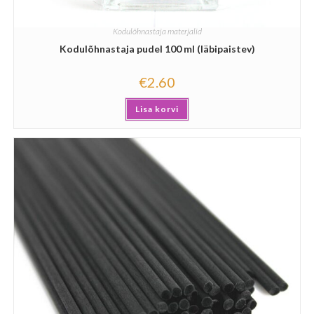
Kodulõhnastaja materjalid
Kodulõhnastaja pudel 100 ml (läbipaistev)
€
2.60
Lisa korvi