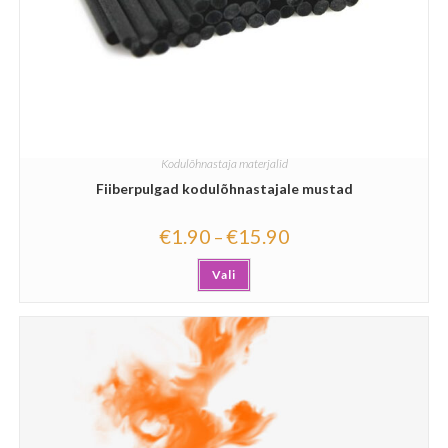
Kodulõhnastaja materjalid
Fiiberpulgad kodulõhnastajale mustad
€
1.90
€
15.90
–
Vali