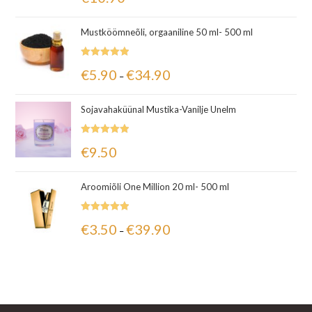
5.00
/ 5
Mustköömneõli, orgaaniline 50 ml- 500 ml
Hinnanguga
€
5.90
€
34.90
–
5.00
/ 5
Sojavahaküünal Mustika-Vanilje Unelm
Hinnanguga
€
9.50
5.00
/ 5
Aroomiõli One Million 20 ml- 500 ml
Hinnanguga
€
3.50
€
39.90
–
5.00
/ 5