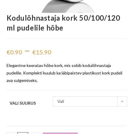
Kodulõhnastaja kork 50/100/120
ml pudelile hõbe
–
€
0.90
€
15.90
Elegantne keeratav hõbe kork, mis sobib kodulõhnastaja
pudelile. Komplekti kuulub ka läbipaistev plastikust kork pudeli
ava sulgemiseks.
Vali
VALI SUURUS