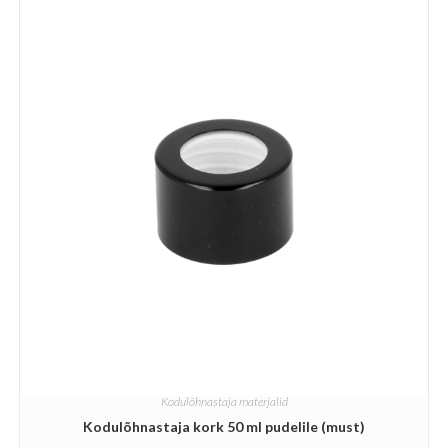
Kodulõhnastaja materjalid
Kodulõhnastaja kork 50 ml pudelile (must)