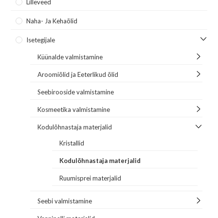
Lilleveed
Naha- Ja Kehaõlid
Isetegijale
Küünalde valmistamine
Aroomiõlid ja Eeterlikud õlid
Seebirooside valmistamine
Kosmeetika valmistamine
Kodulõhnastaja materjalid
Kristallid
Kodulõhnastaja materjalid
Ruumisprei materjalid
Seebi valmistamine