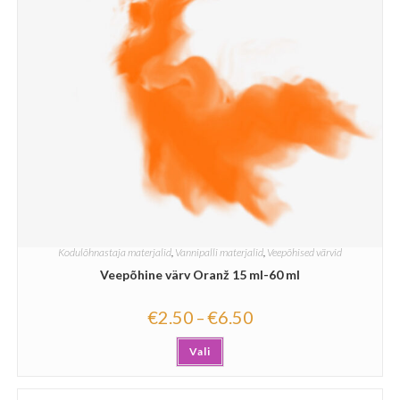
Kodulõhnastaja materjalid
,
Vannipalli materjalid
,
Veepõhised värvid
Veepõhine värv Oranž 15 ml-60 ml
€
2.50
€
6.50
–
Vali