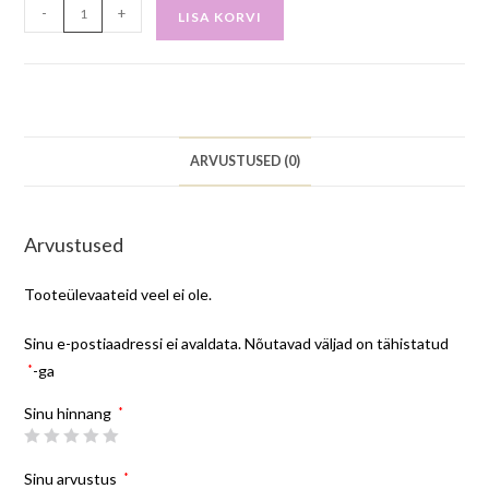
-
+
LISA KORVI
ARVUSTUSED (0)
Arvustused
Tooteülevaateid veel ei ole.
Sinu e-postiaadressi ei avaldata.
Nõutavad väljad on tähistatud
*
-ga
Sinu hinnang
*
Sinu arvustus
*