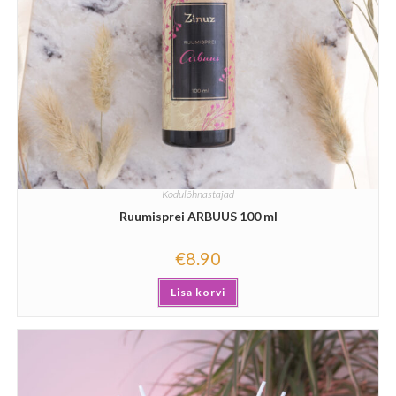
Kodulõhnastajad
Ruumisprei ARBUUS 100 ml
€
8.90
Lisa korvi