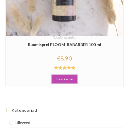
Kodulõhnastajad
Ruumisprei PLOOM-RABARBER 100 ml
€
8.90
Hinnanguga
Lisa korvi
5.00
/ 5
Kategooriad
Lilleveed