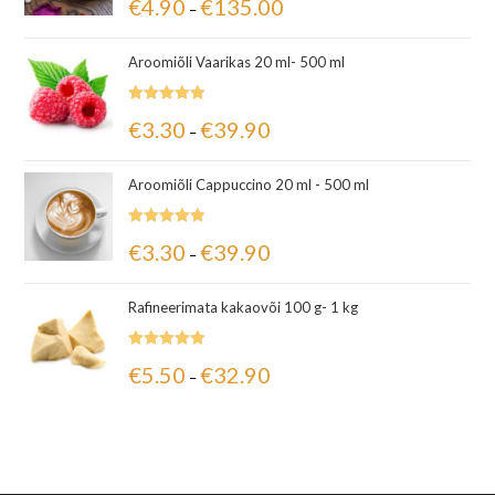
€
4.90
€
135.00
–
5.00
/ 5
Aroomiõli Vaarikas 20 ml- 500 ml
Hinnanguga
€
3.30
€
39.90
–
5.00
/ 5
Aroomiõli Cappuccino 20 ml - 500 ml
Hinnanguga
€
3.30
€
39.90
–
5.00
/ 5
Rafineerimata kakaovõi 100 g- 1 kg
Hinnanguga
€
5.50
€
32.90
–
5.00
/ 5