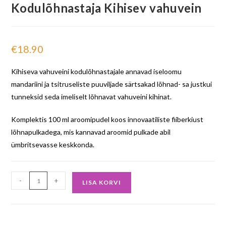
Kodulõhnastaja Kihisev vahuvein
€
18.90
Kihiseva vahuveini kodulõhnastajale annavad iseloomu
mandariini ja tsitruseliste puuviljade särtsakad lõhnad- sa justkui
tunneksid seda imeliselt lõhnavat vahuveini kihinat.
Komplektis 100 ml aroomipudel koos innovaatiliste fiiberkiust
lõhnapulkadega, mis kannavad aroomid pulkade abil
ümbritsevasse keskkonda.
-
+
LISA KORVI