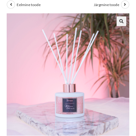
Eelmine toode
Järgmine toode