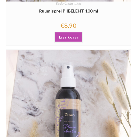
Kodulõhnastajad
Ruumisprei PIIBELEHT 100 ml
€
8.90
Lisa korvi