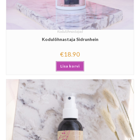
Kodulõhnastajad
Kodulõhnastaja Sidrunhein
€
18.90
Lisa korvi