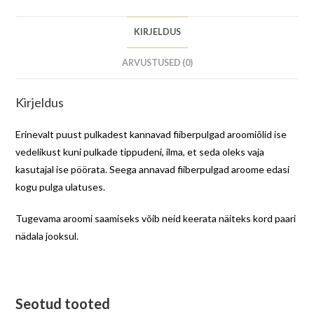
KIRJELDUS
ARVUSTUSED (0)
Kirjeldus
Erinevalt puust pulkadest kannavad fiiberpulgad aroomiõlid ise
vedelikust kuni pulkade tippudeni, ilma, et seda oleks vaja
kasutajal ise pöörata. Seega annavad fiiberpulgad aroome edasi
kogu pulga ulatuses.
Tugevama aroomi saamiseks võib neid keerata näiteks kord paari
nädala jooksul.
Seotud tooted