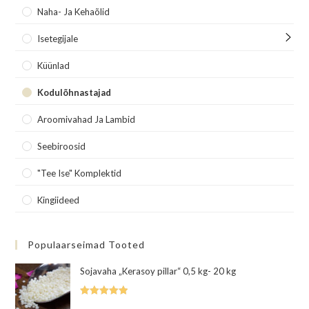
Naha- Ja Kehaõlid
Isetegijale
Küünlad
Kodulõhnastajad
Aroomivahad Ja Lambid
Seebiroosid
"Tee Ise" Komplektid
Kingiideed
Populaarseimad Tooted
Sojavaha „Kerasoy pillar“ 0,5 kg- 20 kg
Hinnanguga