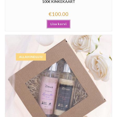
100€ KINKEKAART
€
100.00
Lisa korvi
ALLAHINDLUS!