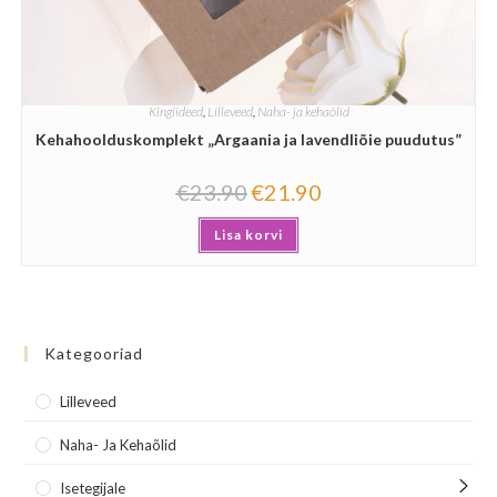
Kingiideed
,
Lilleveed
,
Naha- ja kehaõlid
Kehahoolduskomplekt „Argaania ja lavendliõie puudutus”
€
23.90
€
21.90
Lisa korvi
Kategooriad
Lilleveed
Naha- Ja Kehaõlid
Isetegijale