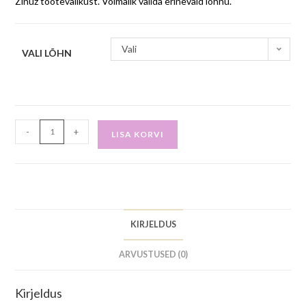
Zinuz tootevalikust. Võimalik valida erinevaid lõhnu.
Vali
VALI LÕHN
-
+
LISA KORVI
KIRJELDUS
ARVUSTUSED (0)
Kirjeldus