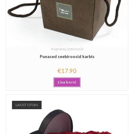
Kingiideed
,
Seebiroosid
Punased seebiroosid karbis
€
17.90
Lisa korvi
LAOST OTSAS