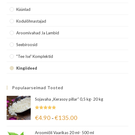
Küünlad
Kodulõhnastajad
Aroomivahad Ja Lambid
Seebiroosid
"Tee Ise" Komplektid
Kingiideed
Populaarseimad Tooted
Sojavaha „Kerasoy pillar“ 0,5 kg- 20 kg
Hinnanguga
€
4.90
€
135.00
–
5.00
/ 5
Aroomiõli Vaarikas 20 ml- 500 ml