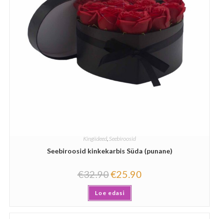
Kingiideed
,
Seebiroosid
Seebiroosid kinkekarbis Süda (punane)
€
32.90
€
25.90
Loe edasi