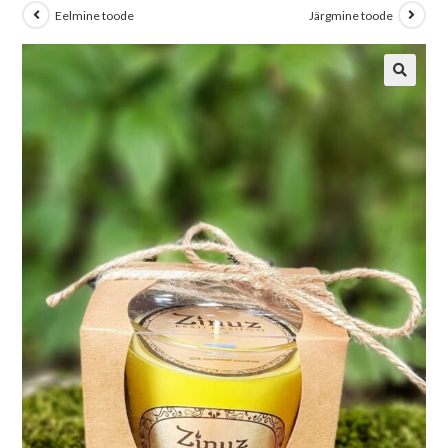
Eelmine toode
Järgmine toode