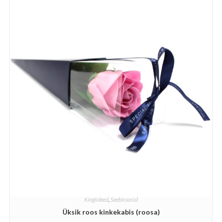
Kingiideed
,
Seebiroosid
Üksik roos kinkekabis (roosa)