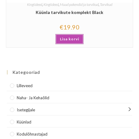
Kingiideed
,
Kingiideed
,
Muud pakendid ja tarvikud
,
Tarvikud
Küünla tarvikute komplekt Black
€
19.90
Lisa korvi
Kategooriad
Lilleveed
Naha- Ja Kehaõlid
Isetegijale
Küünlad
Kodulõhnastajad