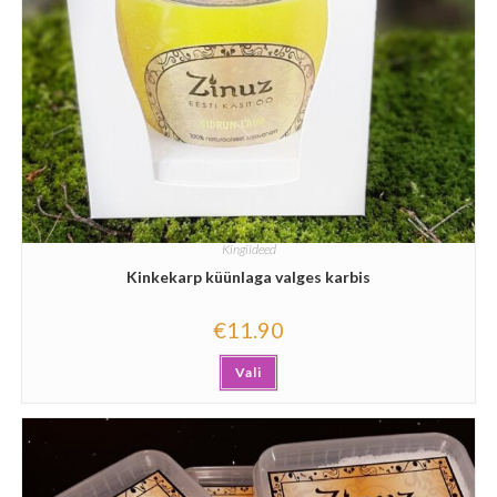
Kingiideed
Kinkekarp küünlaga valges karbis
€
11.90
Vali