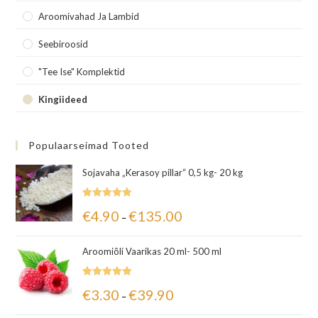
Aroomivahad Ja Lambid
Seebiroosid
"Tee Ise" Komplektid
Kingiideed
Populaarseimad Tooted
Sojavaha „Kerasoy pillar“ 0,5 kg- 20 kg
Hinnanguga
€
4.90
€
135.00
–
5.00
/ 5
Aroomiõli Vaarikas 20 ml- 500 ml
Hinnanguga
€
3.30
€
39.90
–
5.00
/ 5