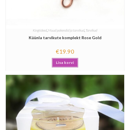
Kingiideed
,
Muud pakendid ja tarvikud
,
Tarvikud
Küünla tarvikute komplekt Rose Gold
€
19.90
Lisa korvi