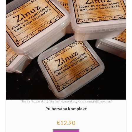
"Tee Ise" komplektid
,
"Tee Ise" Komplektid
,
Kingiideed
,
Küünlavahad
Pulbervaha komplekt
€
12.90