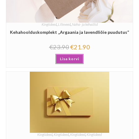
Kingiideed
,
Lilleveed
,
Naha- ja kehaõlid
Kehahoolduskomplekt „Argaania ja lavendliõie puudutus”
€
23.90
€
21.90
Lisa korvi
Kingiideed
,
Kingiideed
,
Kingiideed
,
Kingiideed