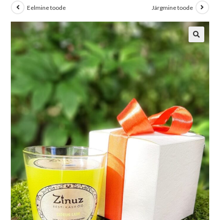
Eelmine toode
Järgmine toode