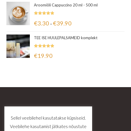
Aroomiõli Cappuccino 20 ml - 500 ml
Hinnanguga
€
3.30
€
39.90
–
5.00
/ 5
TEE ISE HUULEPALSAMEID komplekt
Hinnanguga
€
19.90
5.00
/ 5
Sellel veebilehel kasutatakse küpsiseid.
Veebilehe kasutamist jätkates nõustute