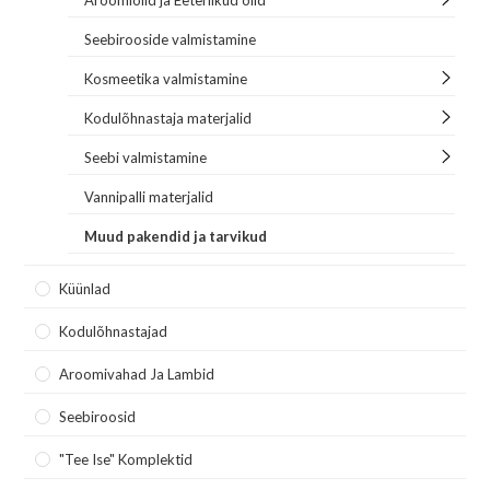
Aroomiõlid ja Eeterlikud õlid
Seebirooside valmistamine
Kosmeetika valmistamine
Kodulõhnastaja materjalid
Seebi valmistamine
Vannipalli materjalid
Muud pakendid ja tarvikud
Küünlad
Kodulõhnastajad
Aroomivahad Ja Lambid
Seebiroosid
"Tee Ise" Komplektid