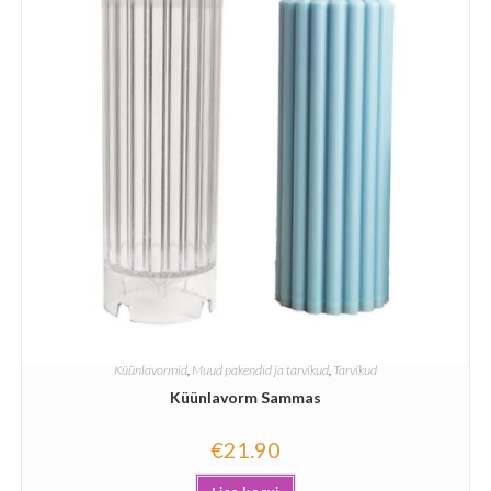
Küünlavormid
,
Muud pakendid ja tarvikud
,
Tarvikud
Küünlavorm Sammas
€
21.90