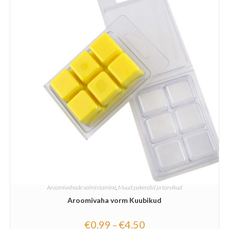
Aroomivahade valmistamine
,
Muud pakendid ja tarvikud
Aroomivaha vorm Kuubikud
€
0.99
€
4.50
–