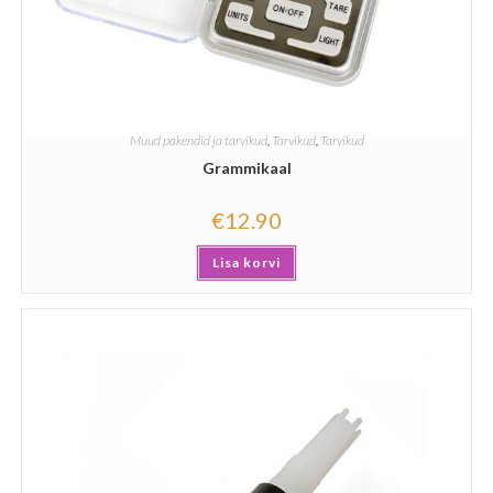
Muud pakendid ja tarvikud
,
Tarvikud
,
Tarvikud
Grammikaal
€
12.90
Lisa korvi