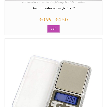
Aroomivahade valmistamine
,
Muud pakendid ja tarvikud
Aroomivaha vorm „6 lõiku“
€
0.99
€
4.50
–
Vali