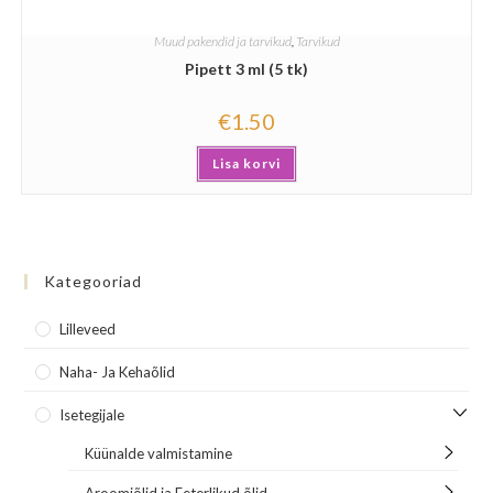
Muud pakendid ja tarvikud
,
Tarvikud
Pipett 3 ml (5 tk)
€
1.50
Lisa korvi
Kategooriad
Lilleveed
Naha- Ja Kehaõlid
Isetegijale
Küünalde valmistamine