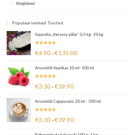
Kingiideed
Populaarseimad Tooted
Sojavaha „Kerasoy pillar“ 0,5 kg- 20 kg
Hinnanguga
€
4.90
€
135.00
–
5.00
/ 5
Aroomiõli Vaarikas 20 ml- 500 ml
Hinnanguga
€
3.30
€
39.90
–
5.00
/ 5
Aroomiõli Cappuccino 20 ml - 500 ml
Hinnanguga
€
3.30
€
39.90
–
5.00
/ 5
Rafineerimata kakaovõi 100 g- 1 kg