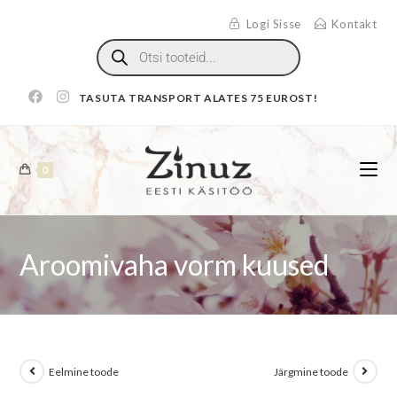
Logi Sisse
Kontakt
TASUTA TRANSPORT ALATES 75 EUROST!
0
Aroomivaha vorm kuused
Eelmine toode
Järgmine toode