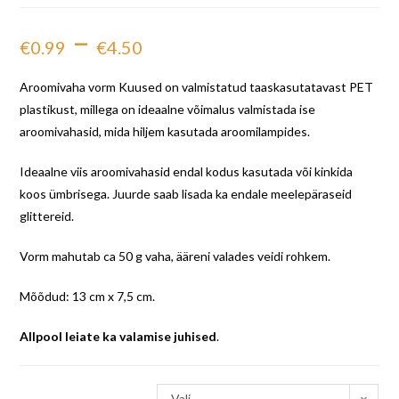
–
€
0.99
€
4.50
Aroomivaha vorm Kuused on valmistatud taaskasutatavast PET
plastikust, millega on ideaalne võimalus valmistada ise
aroomivahasid, mida hiljem kasutada aroomilampides.
Ideaalne viis aroomivahasid endal kodus kasutada või kinkida
koos ümbrisega. Juurde saab lisada ka endale meelepäraseid
glittereid.
Vorm mahutab ca 50 g vaha, ääreni valades veidi rohkem.
Mõõdud: 13 cm x 7,5 cm.
Allpool leiate ka valamise juhised
.
Vali