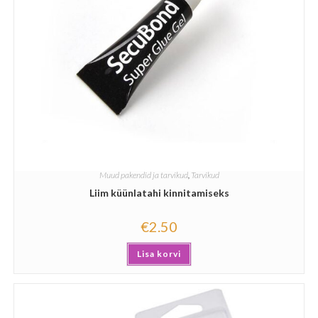
Muud pakendid ja tarvikud
,
Tarvikud
Liim küünlatahi kinnitamiseks
€
2.50
Lisa korvi