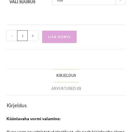
VALI SUURUS
-
+
LISA KORVI
KIRJELDUS
ARVUSTUSED (0)
Kirjeldus
Küünlavaha vormi valamine:
Kuna vorm on valmistatud plastikust, siis peab küünlavaha oleme