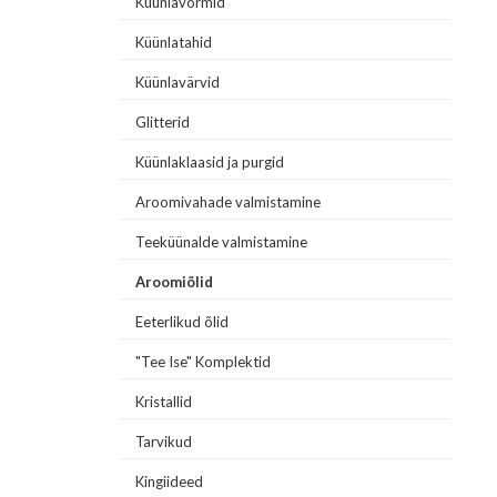
Küünlavormid
Küünlatahid
Küünlavärvid
Glitterid
Küünlaklaasid ja purgid
Aroomivahade valmistamine
Teeküünalde valmistamine
Aroomiõlid
Eeterlikud õlid
"Tee Ise" Komplektid
Kristallid
Tarvikud
Kingiideed