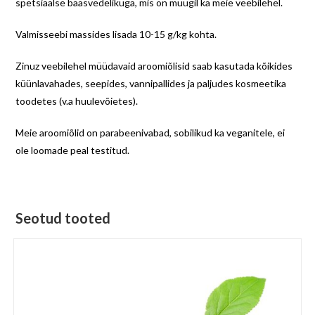
spetsiaalse baasvedelikuga, mis on müügil ka meie veebilehel.
Valmisseebi massides lisada 10-15 g/kg kohta.
Zinuz veebilehel müüdavaid aroomiõlisid saab kasutada kõikides
küünlavahades, seepides, vannipallides ja paljudes kosmeetika
toodetes (v.a huulevõietes).
Meie aroomiõlid on parabeenivabad, sobilikud ka veganitele, ei
ole loomade peal testitud.
Seotud tooted