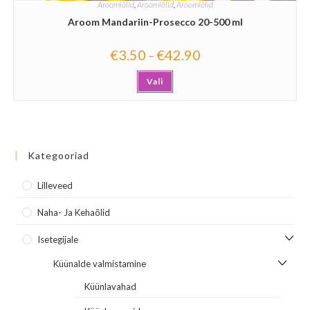
Aroomiõlid
,
Aroomiõlid
,
Aroomiõlid
Aroom Mandariin-Prosecco 20-500 ml
€
3.50
€
42.90
–
Vali
Kategooriad
Lilleveed
Naha- Ja Kehaõlid
Isetegijale
Küünalde valmistamine
Küünlavahad