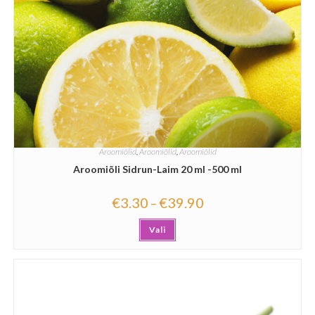
Aroomiõlid
,
Aroomiõlid
,
Aroomiõlid
Aroomiõli Sidrun-Laim 20 ml -500 ml
€
3.30
€
39.90
–
Vali