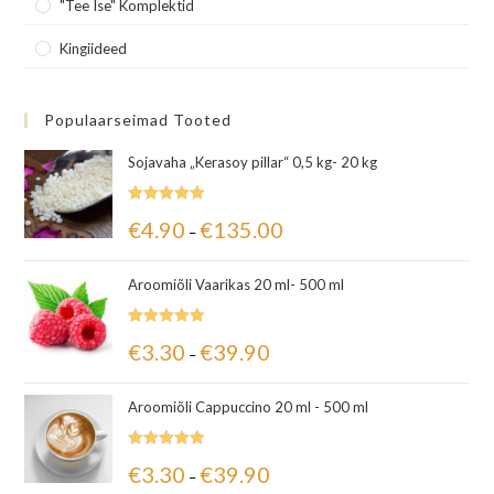
"Tee Ise" Komplektid
Kingiideed
Populaarseimad Tooted
Sojavaha „Kerasoy pillar“ 0,5 kg- 20 kg
Hinnanguga
€
4.90
€
135.00
–
5.00
/ 5
Aroomiõli Vaarikas 20 ml- 500 ml
Hinnanguga
€
3.30
€
39.90
–
5.00
/ 5
Aroomiõli Cappuccino 20 ml - 500 ml
Hinnanguga
€
3.30
€
39.90
–
5.00
/ 5