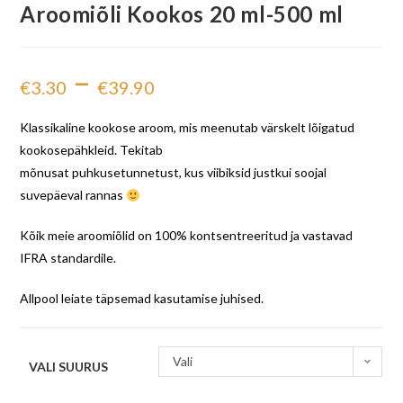
Aroomiõli Kookos 20 ml-500 ml
–
€
3.30
€
39.90
Klassikaline kookose aroom, mis meenutab värskelt lõigatud
kookosepähkleid. Tekitab
mõnusat puhkusetunnetust, kus viibiksid justkui soojal
suvepäeval rannas
Kõik meie aroomiõlid on 100% kontsentreeritud ja vastavad
IFRA standardile.
Allpool leiate täpsemad kasutamise juhised.
Vali
VALI SUURUS