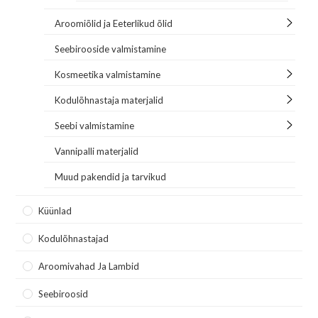
Aroomiõlid ja Eeterlikud õlid
Seebirooside valmistamine
Kosmeetika valmistamine
Kodulõhnastaja materjalid
Seebi valmistamine
Vannipalli materjalid
Muud pakendid ja tarvikud
Küünlad
Kodulõhnastajad
Aroomivahad Ja Lambid
Seebiroosid