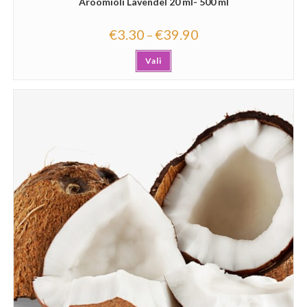
Aroomiõli Lavendel 20 ml- 500 ml
€
3.30
€
39.90
–
Vali