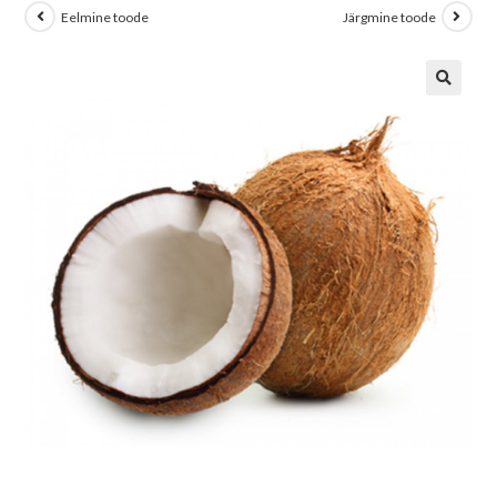
Eelmine toode
Järgmine toode