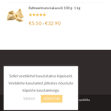
Rafineerimata kakaovõi 100 g- 1 kg
Hinnanguga
€
5.50
€
32.90
–
5.00
/ 5
Sellel veebilehel kasutatakse küpsiseid.
Veebilehe kasutamist jätkates nõustute
küpsiste kasutamisega.
Sätted
NÕUSTUN
Kontakt
Tellimustingimused
Privaatsuspoliitika
© Copyright - Zinuz OÜ