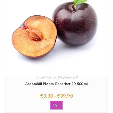
Aroomiõlid
,
Aroomiõlid
,
Aroomiõlid
Aroomiõli Ploom-Rabarber 20-500 ml
€
3.30
€
39.90
–
Vali