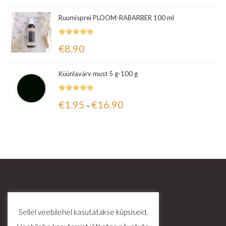
Ruumisprei PLOOM-RABARBER 100 ml
Hinnanguga
€
8.90
5.00
/ 5
Küünlavärv must 5 g-100 g
Hinnanguga
€
1.95
€
16.90
–
5.00
/ 5
Sellel veebilehel kasutatakse küpsiseid.