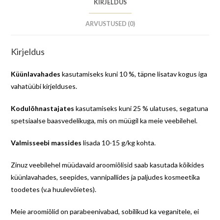
KIRJELDUS
ARVUSTUSED (0)
Kirjeldus
Küünlavahades
kasutamiseks kuni 10 %, täpne lisatav kogus iga
vahatüübi kirjelduses.
Kodulõhnastajates
kasutamiseks kuni 25 % ulatuses, segatuna
spetsiaalse baasvedelikuga, mis on müügil ka meie veebilehel.
Valmisseebi massides
lisada 10-15 g/kg kohta.
Zinuz veebilehel müüdavaid aroomiõlisid saab kasutada kõikides
küünlavahades, seepides, vannipallides ja paljudes kosmeetika
toodetes (v.a huulevõietes).
Meie aroomiõlid on parabeenivabad, sobilikud ka veganitele, ei