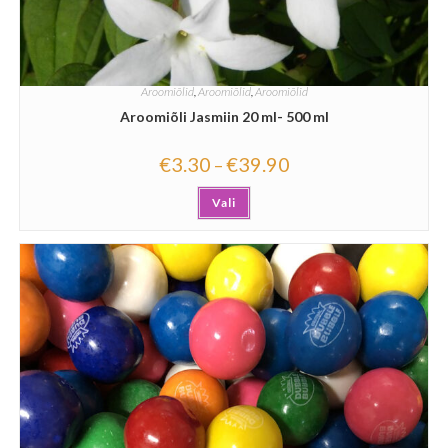
Aroomiõlid
,
Aroomiõlid
,
Aroomiõlid
Aroomiõli Jasmiin 20 ml- 500 ml
€
3.30
€
39.90
–
Vali