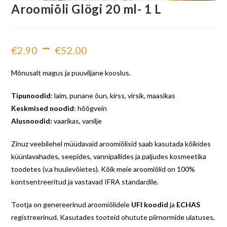
Aroomiõli Glögi 20 ml- 1 L
–
€
2.90
€
52.00
Mõnusalt magus ja puuviljane kooslus.
Tipunoodid
: laim, punane õun, kirss, virsik, maasikas
Keskmised noodid
: hõõgvein
Alusnoodid:
vaarikas, vanilje
Zinuz veebilehel müüdavaid aroomiõlisid saab kasutada kõikides
küünlavahades, seepides, vannipallides ja paljudes kosmeetika
toodetes (v.a huulevõietes). Kõik meie aroomiõlid on 100%
kontsentreeritud ja vastavad IFRA standardile.
Tootja on genereerinud aroomiõlidele
UFI koodid
ja
ECHAS
registreerinud. Kasutades tooteid ohutute piirnormide ulatuses,