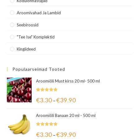
Kodulõhnastajad
Aroomivahad Ja Lambid
Seebiroosid
"Tee Ise" Komplektid
Kingiideed
Populaarseimad Tooted
Aroomiõli Must kirss 20 ml- 500 ml
Hinnanguga
€
3.30
€
39.90
–
5.00
/ 5
Aroomiõli Banaan 20 ml - 500 ml
Hinnanguga
€
3.30
€
39.90
–
5.00
/ 5