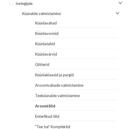
Isetegijale
Küünalde valmistamine
Küünlavahad
Küünlavormid
Küünlatahid
Küünlavärvid
Glitterid
Küünlaklaasid ja purgid
Aroomivahade valmistamine
Teeküünalde valmistamine
Aroomiõlid
Eeterlikud õlid
"Tee Ise" Komplektid