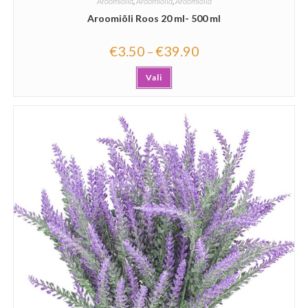
Aroomiõlid
,
Aroomiõlid
,
Aroomiõlid
Aroomiõli Roos 20 ml- 500 ml
€
3.50
€
39.90
–
Vali