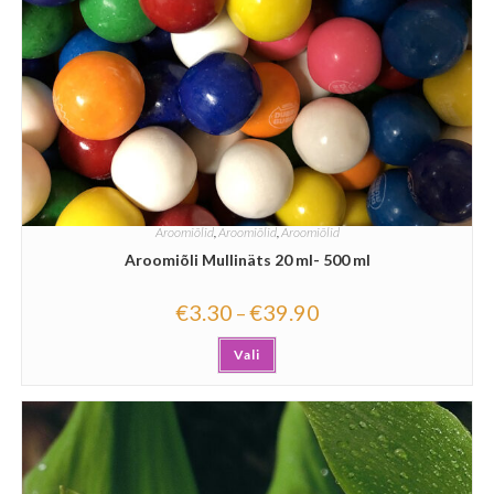
Aroomiõlid
,
Aroomiõlid
,
Aroomiõlid
Aroomiõli Mullinäts 20 ml- 500 ml
€
3.30
€
39.90
–
Vali