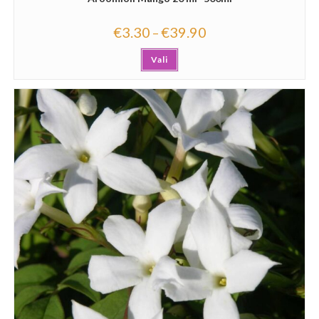
€
3.30
€
39.90
–
Vali