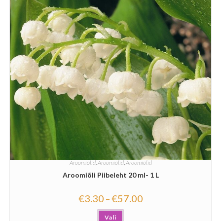
Aroomiõlid
,
Aroomiõlid
,
Aroomiõlid
Aroomiõli Piibeleht 20 ml- 1 L
€
3.30
€
57.00
–
Vali