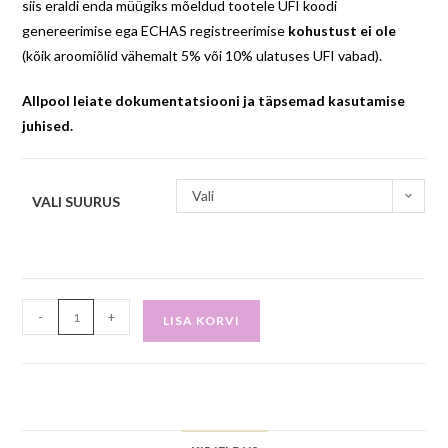
siis eraldi enda müügiks mõeldud tootele UFI koodi
genereerimise ega ECHAS registreerimise
kohustust ei ole
(kõik aroomiõlid vähemalt 5% või 10% ulatuses UFI vabad).
Allpool leiate dokumentatsiooni ja täpsemad kasutamise
juhised.
Vali
VALI SUURUS
-
+
LISA KORVI