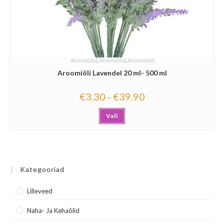
Aroomiõlid
,
Aroomiõlid
,
Aroomiõlid
Aroomiõli Lavendel 20 ml- 500 ml
€
3.30
€
39.90
–
Vali
Kategooriad
Lilleveed
Naha- Ja Kehaõlid