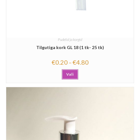
Pudelid ja korgid
Tilgutiga kork GL 18 (1 tk- 25 tk)
€
0.20
€
4.80
–
Vali