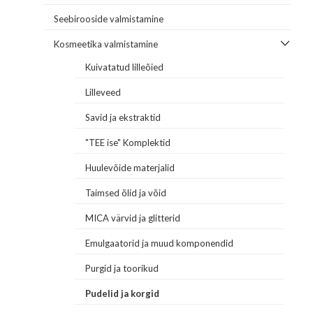
Seebirooside valmistamine
Kosmeetika valmistamine
Kuivatatud lilleõied
Lilleveed
Savid ja ekstraktid
"TEE ise" Komplektid
Huulevõide materjalid
Taimsed õlid ja võid
MICA värvid ja glitterid
Emulgaatorid ja muud komponendid
Purgid ja toorikud
Pudelid ja korgid