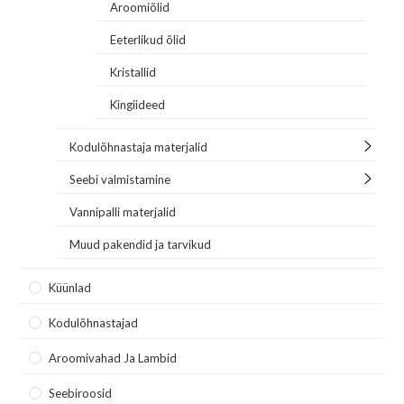
Aroomiõlid
Eeterlikud õlid
Kristallid
Kingiideed
Kodulõhnastaja materjalid
Seebi valmistamine
Vannipalli materjalid
Muud pakendid ja tarvikud
Küünlad
Kodulõhnastajad
Aroomivahad Ja Lambid
Seebiroosid