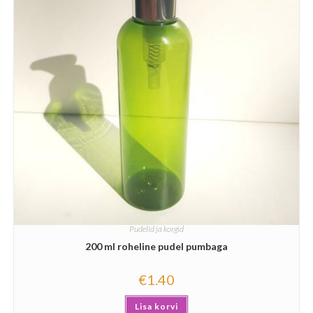
Pudelid ja korgid
200 ml roheline pudel pumbaga
€
1.40
Lisa korvi