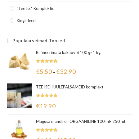
"Tee Ise" Komplektid
Kingiideed
Populaarseimad Tooted
Rafineerimata kakaovõi 100 g- 1 kg
Hinnanguga
€
5.50
€
32.90
–
5.00
/ 5
TEE ISE HUULEPALSAMEID komplekt
Hinnanguga
€
19.90
5.00
/ 5
Magusa mandli õli ORGAANILINE 100 ml- 250 ml
Hinnanguga