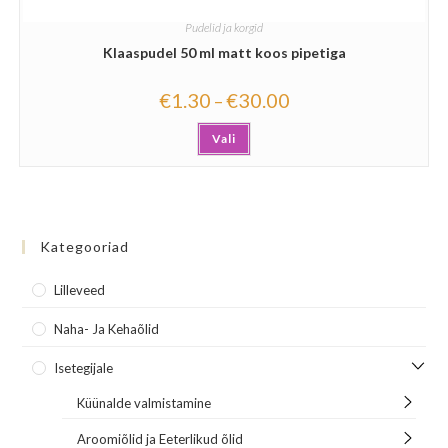
Pudelid ja korgid
Klaaspudel 50 ml matt koos pipetiga
€
1.30
€
30.00
–
Vali
Kategooriad
Lilleveed
Naha- Ja Kehaõlid
Isetegijale
Küünalde valmistamine
Aroomiõlid ja Eeterlikud õlid