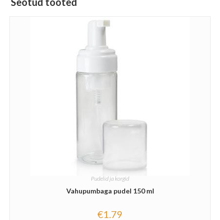
Seotud tooted
Pudelid ja korgid
Vahupumbaga pudel 150 ml
€
1.79