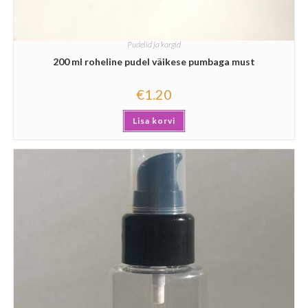
Pudelid ja korgid
200 ml roheline pudel väikese pumbaga must
€
1.20
Lisa korvi