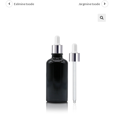
Eelmine toode
Järgmine toode