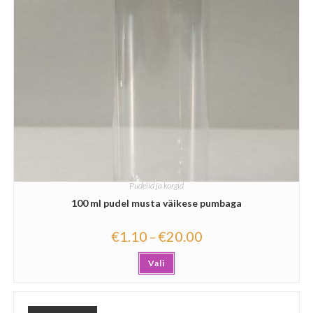
Pudelid ja korgid
100 ml pudel musta väikese pumbaga
€
1.10
€
20.00
–
Vali