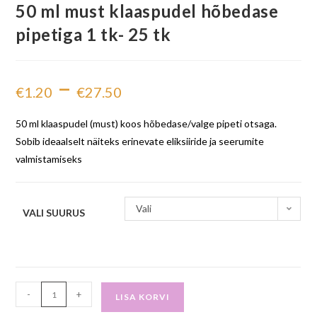
50 ml must klaaspudel hõbedase
pipetiga 1 tk- 25 tk
–
€
1.20
€
27.50
50 ml klaaspudel (must) koos hõbedase/valge pipeti otsaga.
Sobib ideaalselt näiteks erinevate eliksiiride ja seerumite
valmistamiseks
Vali
VALI SUURUS
-
+
LISA KORVI