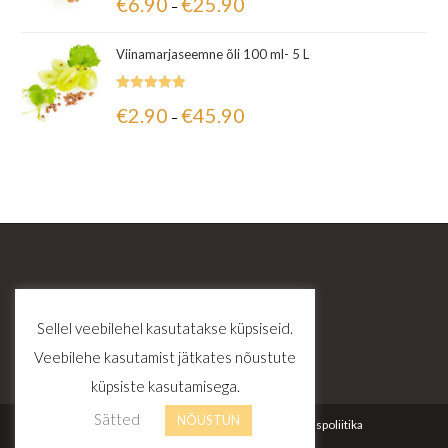
€
6.90
€
25.90
–
5.00
/ 5
Viinamarjaseemne õli 100 ml- 5 L
Hinnanguga
€
2.90
€
45.90
–
5.00
/ 5
Sellel veebilehel kasutatakse küpsiseid.
Veebilehe kasutamist jätkates nõustute
küpsiste kasutamisega.
Sätted
NÕUSTUN
Kontakt
Tellimustingimused
Privaatsuspoliitika