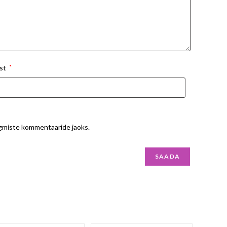
st
*
ärgmiste kommentaaride jaoks.