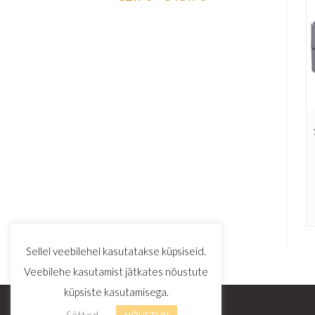
5.00
/ 5
Sellel veebilehel kasutatakse küpsiseid.
Veebilehe kasutamist jätkates nõustute
küpsiste kasutamisega.