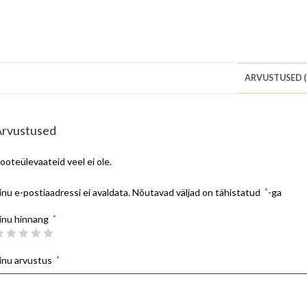
ARVUSTUSED (
Arvustused
ooteülevaateid veel ei ole.
inu e-postiaadressi ei avaldata.
Nõutavad väljad on tähistatud
*
-ga
inu hinnang
*
inu arvustus
*