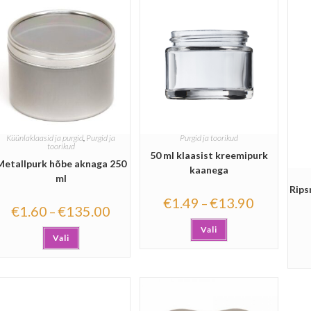
Küünlaklaasid ja purgid
,
Purgid ja
Purgid ja toorikud
toorikud
50 ml klaasist kreemipurk
Metallpurk hõbe aknaga 250
kaanega
ml
Rips
€
1.49
€
13.90
–
€
1.60
€
135.00
–
Vali
Vali