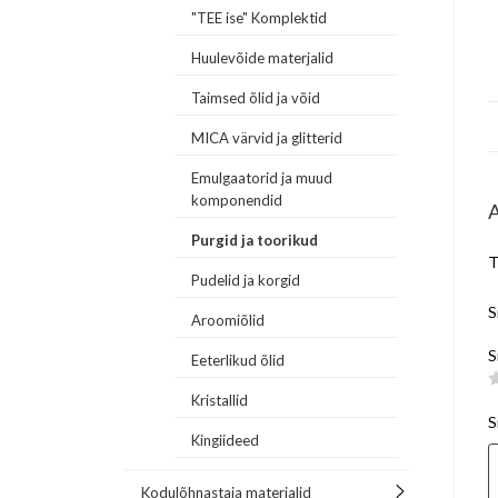
"TEE ise" Komplektid
Huulevõide materjalid
Taimsed õlid ja võid
MICA värvid ja glitterid
Emulgaatorid ja muud
komponendid
Purgid ja toorikud
T
Pudelid ja korgid
S
Aroomiõlid
S
Eeterlikud õlid
Kristallid
S
Kingiideed
Kodulõhnastaja materjalid