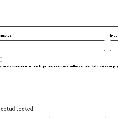
imetus
*
E-po
alvesta minu nimi, e-posti- ja veebiaadress sellesse veebilehitsejasse j
Seotud tooted