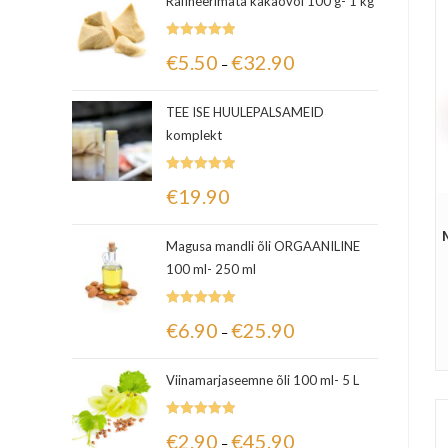
Rafineerimata kakaovõi 100 g- 1 kg
Hinnanguga
€
5.50
€
32.90
–
5.00
/ 5
TEE ISE HUULEPALSAMEID
komplekt
Hinnanguga
€
19.90
5.00
/ 5
Magusa mandli õli ORGAANILINE
100 ml- 250 ml
Hinnanguga
€
6.90
€
25.90
–
5.00
/ 5
Viinamarjaseemne õli 100 ml- 5 L
Hinnanguga
€
2.90
€
45.90
–