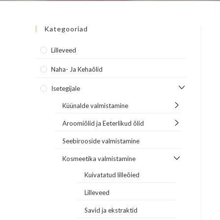
Kategooriad
Lilleveed
Naha- Ja Kehaõlid
Isetegijale
Küünalde valmistamine
Aroomiõlid ja Eeterlikud õlid
Seebirooside valmistamine
Kosmeetika valmistamine
Kuivatatud lilleõied
Lilleveed
Savid ja ekstraktid