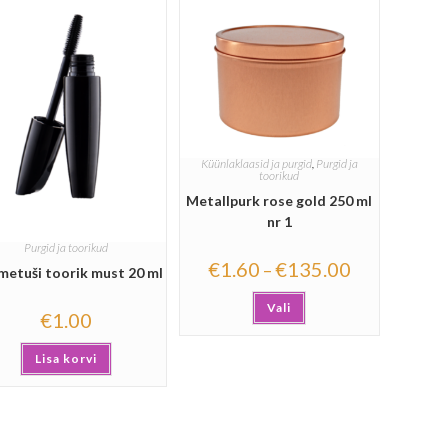
Küünlaklaasid ja purgid
,
Purgid ja
toorikud
Metallpurk rose gold 250 ml
nr 1
Purgid ja toorikud
€
1.60
€
135.00
–
metuši toorik must 20 ml
Vali
€
1.00
Lisa korvi