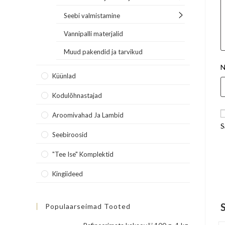
Seebi valmistamine
Vannipalli materjalid
Muud pakendid ja tarvikud
N
Küünlad
Kodulõhnastajad
Aroomivahad Ja Lambid
S
Seebiroosid
"Tee Ise" Komplektid
Kingiideed
Populaarseimad Tooted