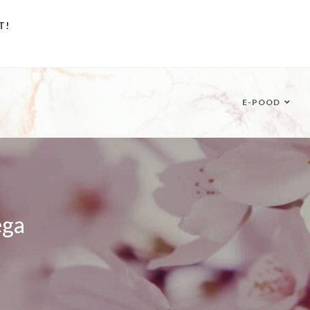
T!
E-POOD
ega