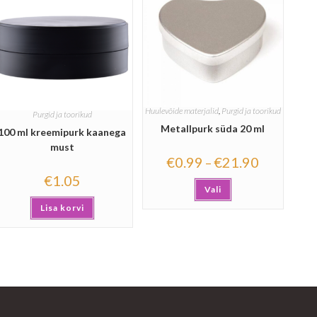
Huulevõide materjalid
,
Purgid ja toorikud
Purgid ja toorikud
Metallpurk süda 20 ml
100 ml kreemipurk kaanega
must
€
0.99
€
21.90
–
€
1.05
Vali
Lisa korvi