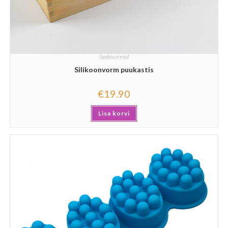
Seebivormid
Silikoonvorm puukastis
€
19.90
Lisa korvi