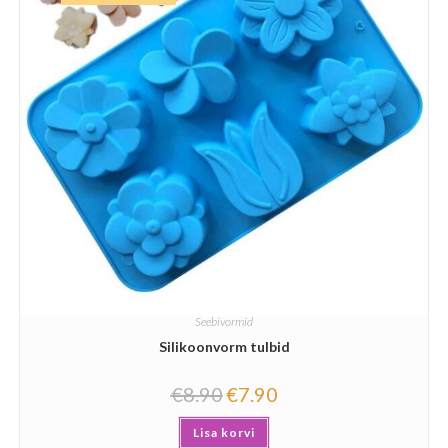
Seebivormid
Silikoonvorm tulbid
€
8.90
€
7.90
Lisa korvi