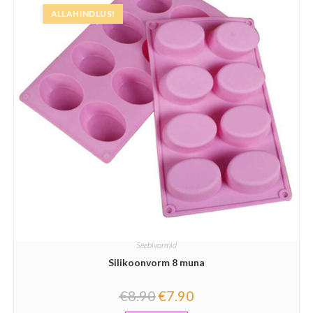
ALLAHINDLUS!
Seebivormid
Silikoonvorm 8 muna
€
8.90
€
7.90