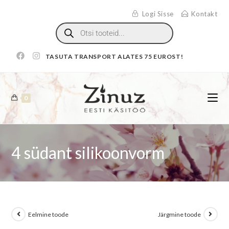
Logi Sisse
Kontakt
TASUTA TRANSPORT ALATES 75 EUROST!
0
4 südant silikoonvorm
Eelmine toode
Järgmine toode