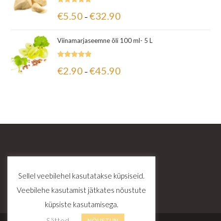
Hinnanguga
€
5.50
€
32.90
–
5.00
/ 5
Viinamarjaseemne õli 100 ml- 5 L
Hinnanguga
€
2.90
€
45.90
–
5.00
/ 5
Sellel veebilehel kasutatakse küpsiseid.
Veebilehe kasutamist jätkates nõustute
küpsiste kasutamisega.
Sätted