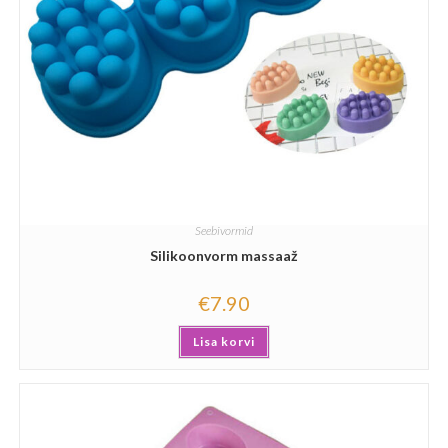
Seebivormid
Silikoonvorm massaaž
€
7.90
Lisa korvi