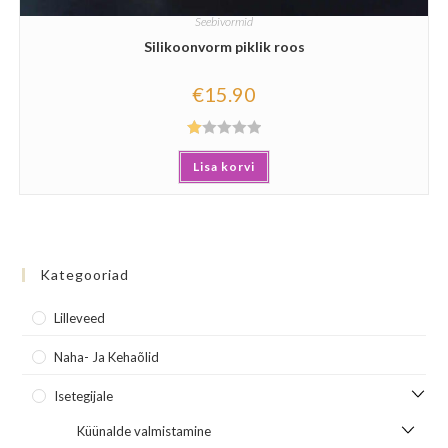
Seebivormid
Silikoonvorm piklik roos
€
15.90
Hi
Lisa korvi
nn
an
gu
ga
1.
Kategooriad
00
/
Lilleveed
5
Naha- Ja Kehaõlid
Isetegijale
Küünalde valmistamine