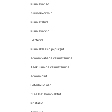
Küünlavahad
Küünlavormid
Küünlatahid
Küünlavärvid
Glitterid
Küünlaklaasid ja purgid
Aroomivahade valmistamine
Teeküünalde valmistamine
Aroomiõlid
Eeterlikud õlid
"Tee Ise" Komplektid
Kristallid
Tarvikud