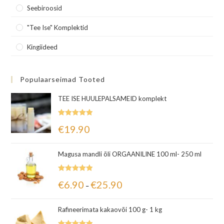
Seebiroosid
"Tee Ise" Komplektid
Kingiideed
Populaarseimad Tooted
TEE ISE HUULEPALSAMEID komplekt
Hinnanguga
€
19.90
5.00
/ 5
Magusa mandli õli ORGAANILINE 100 ml- 250 ml
Hinnanguga
€
6.90
€
25.90
–
5.00
/ 5
Rafineerimata kakaovõi 100 g- 1 kg