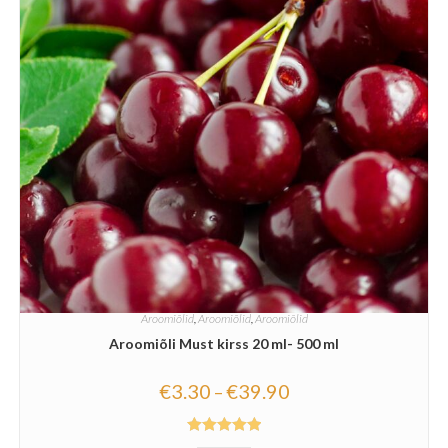
Aroomiõlid
,
Aroomiõlid
,
Aroomiõlid
Aroomiõli Must kirss 20 ml- 500 ml
€
3.30
€
39.90
–
Hinnanguga