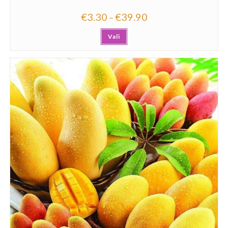
€
3.30
€
39.90
–
Vali