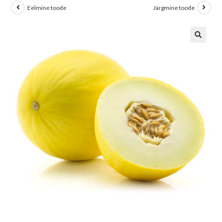
Eelmine toode
Järgmine toode