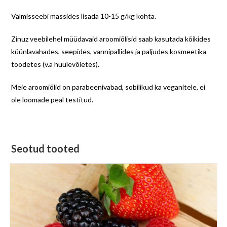
Valmisseebi massides lisada 10-15 g/kg kohta.
Zinuz veebilehel müüdavaid aroomiõlisid saab kasutada kõikides
küünlavahades, seepides, vannipallides ja paljudes kosmeetika
toodetes (v.a huulevõietes).
Meie aroomiõlid on parabeenivabad, sobilikud ka veganitele, ei
ole loomade peal testitud.
Seotud tooted