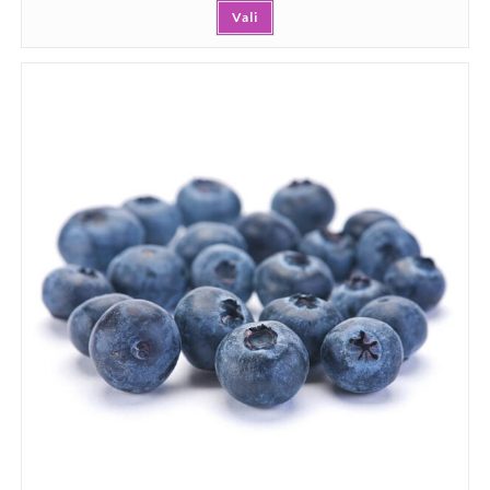
Vali
5.00
/ 5