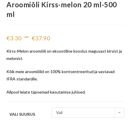
Aroomiõli Kirss-melon 20 ml-500
ml
–
€
3.30
€
37.90
Kirss-Melon aroomiõli on eksootiline kooslus magusast kirsist ja
melonist.
Kõik meie aroomiõlid on 100% kontsentreeritud ja vastavad
IFRA standardile.
Allpool leiate täpsemad kasutamise juhised.
Vali
VALI SUURUS