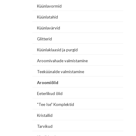
Küünlavormid
Küünlatahid
Küünlavärvid
Glitterid
Küünlaklaasid ja purgid
Aroomivahade valmistamine
Teeküünalde valmistamine
Aroomiõlid
Eeterlikud õlid
"Tee Ise" Komplektid
Kristallid
Tarvikud