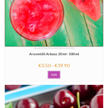
Aroomiõlid
,
Aroomiõlid
,
Aroomiõlid
Aroomiõli Arbuus 20 ml- 500 ml
€
3.50
€
39.90
–
Vali