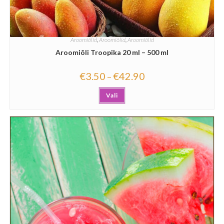
Aroomiõlid
,
Aroomiõlid
,
Aroomiõlid
Aroomiõli Troopika 20 ml – 500 ml
€
3.50
€
42.90
–
Vali