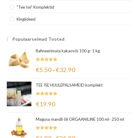
"Tee Ise" Komplektid
Kingiideed
Populaarseimad Tooted
Rafineerimata kakaovõi 100 g- 1 kg
Hinnanguga
€
5.50
€
32.90
–
5.00
/ 5
TEE ISE HUULEPALSAMEID komplekt
Hinnanguga
€
19.90
5.00
/ 5
Magusa mandli õli ORGAANILINE 100 ml- 250 ml
Hinnanguga