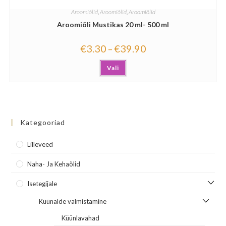
Aroomiõlid
,
Aroomiõlid
,
Aroomiõlid
Aroomiõli Mustikas 20 ml- 500 ml
€
3.30
€
39.90
–
Vali
Kategooriad
Lilleveed
Naha- Ja Kehaõlid
Isetegijale
Küünalde valmistamine
Küünlavahad