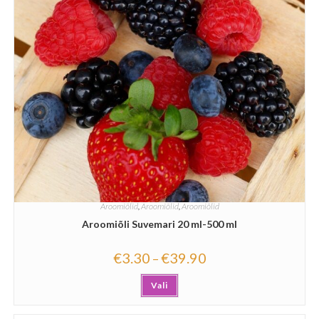
Aroomiõlid
,
Aroomiõlid
,
Aroomiõlid
Aroomiõli Suvemari 20 ml-500 ml
€
3.30
€
39.90
–
Vali