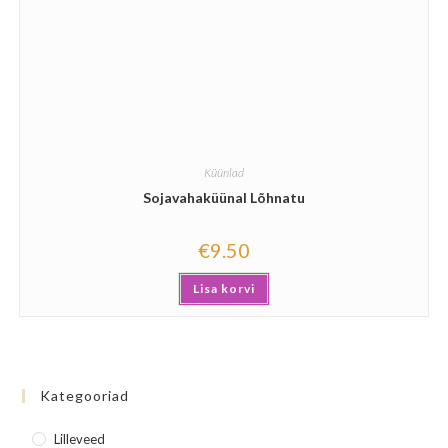
Küünlad
Sojavahaküünal Lõhnatu
€
9.50
Lisa korvi
Kategooriad
Lilleveed