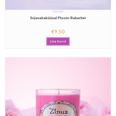
Küünlad
Sojavahaküünal Ploom-Rabarber
€
9.50
Lisa korvi