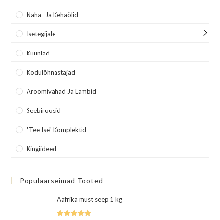
Naha- Ja Kehaõlid
Isetegijale
Küünlad
Kodulõhnastajad
Aroomivahad Ja Lambid
Seebiroosid
"Tee Ise" Komplektid
Kingiideed
Populaarseimad Tooted
Aafrika must seep 1 kg