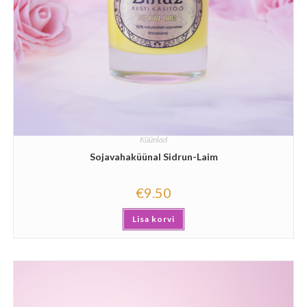
Küünlad
Sojavahaküünal Sidrun-Laim
€
9.50
Lisa korvi