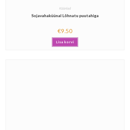
Küünlad
Sojavahaküünal Lõhnatu puutahiga
€
9.50
Lisa korvi