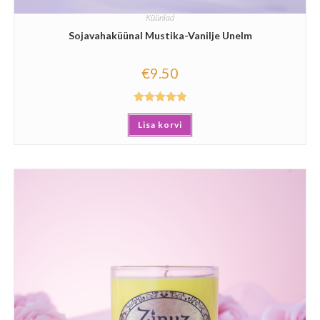
Küünlad
Sojavahaküünal Mustika-Vanilje Unelm
€
9.50
Hinnanguga
Lisa korvi
5.00
/ 5