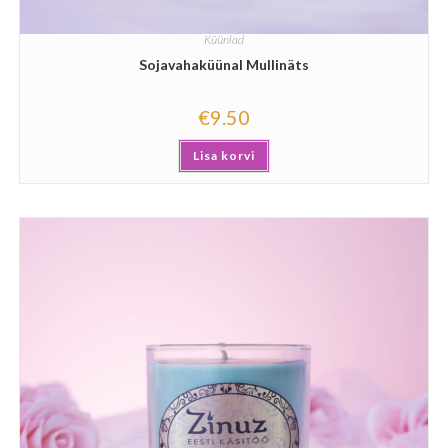
Küünlad
Sojavahaküünal Mullinäts
€
9.50
Lisa korvi