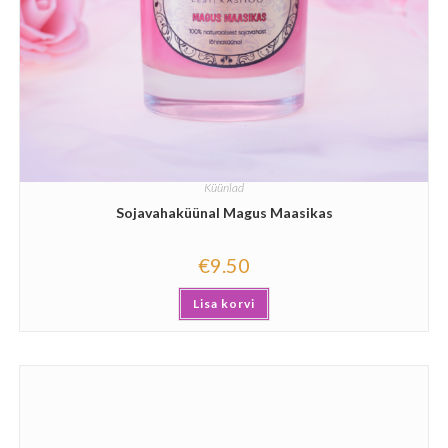
Küünlad
Sojavahaküünal Magus Maasikas
€
9.50
Lisa korvi