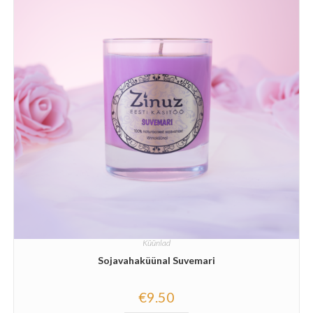
Küünlad
Sojavahaküünal Suvemari
€
9.50