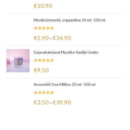
Hinnanguga
€
10.90
5.00
/ 5
Mustköömneõli, orgaaniline 50 ml- 500 ml
Hinnanguga
€
5.90
€
34.90
–
5.00
/ 5
Sojavahaküünal Mustika-Vanilje Unelm
Hinnanguga
€
9.50
5.00
/ 5
Aroomiõli One Million 20 ml- 500 ml
Hinnanguga
€
3.50
€
39.90
–
5.00
/ 5