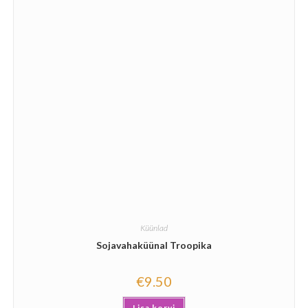
Küünlad
Sojavahaküünal Troopika
€
9.50
Lisa korvi