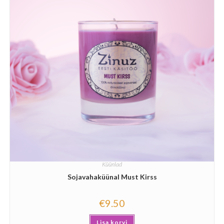
Küünlad
Sojavahaküünal Must Kirss
€
9.50
Lisa korvi