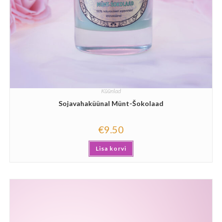
Küünlad
Sojavahaküünal Münt-Šokolaad
€
9.50
Lisa korvi