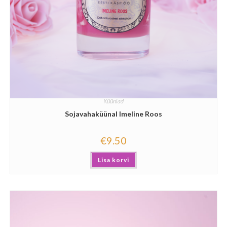
Küünlad
Sojavahaküünal Imeline Roos
€
9.50
Lisa korvi