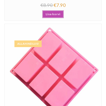
€
8.90
€
7.90
Lisa korvi
ALLAHINDLUS!