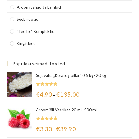
Aroomivahad Ja Lambid
Seebiroosid
"Tee Ise" Komplektid
Kingiideed
Populaarseimad Tooted
Sojavaha „Kerasoy pillar“ 0,5 kg- 20 kg
Hinnanguga
€
4.90
€
135.00
–
5.00
/ 5
Aroomiõli Vaarikas 20 ml- 500 ml
Hinnanguga
€
3.30
€
39.90
–
5.00
/ 5