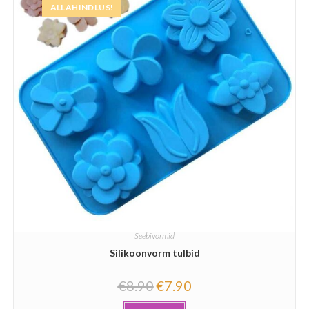
ALLAHINDLUS!
Seebivormid
Silikoonvorm tulbid
€
8.90
€
7.90