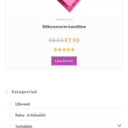
Seebivormid
Silikoonvorm kandiline
€
8.90
€
7.90
Hinnanguga
Lisa korvi
5.00
/ 5
Kategooriad
Lilleveed
Naha- Ja Kehaõlid
Isetegijale