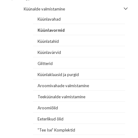
Küünalde valmistamine
Küünlavahad
Küünlavormid
Küünlatahid
Küünlavärvid
Glitterid
Küünlaklaasid ja purgid
Aroomivahade valmistamine
Teeküünalde valmistamine
Aroomiõlid
Eeterlikud õlid
"Tee Ise" Komplektid