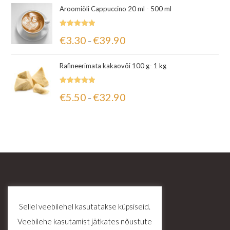
Aroomiõli Cappuccino 20 ml - 500 ml
Hinnanguga
€
3.30
€
39.90
–
5.00
/ 5
Rafineerimata kakaovõi 100 g- 1 kg
Hinnanguga
€
5.50
€
32.90
–
5.00
/ 5
Sellel veebilehel kasutatakse küpsiseid.
Veebilehe kasutamist jätkates nõustute