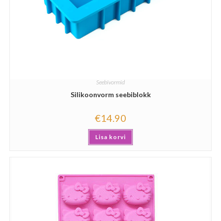
Seebivormid
Silikoonvorm seebiblokk
€
14.90
Lisa korvi