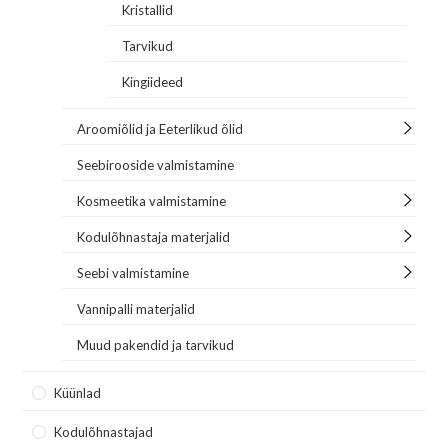
Kristallid
Tarvikud
Kingiideed
Aroomiõlid ja Eeterlikud õlid
Seebirooside valmistamine
Kosmeetika valmistamine
Kodulõhnastaja materjalid
Seebi valmistamine
Vannipalli materjalid
Muud pakendid ja tarvikud
Küünlad
Kodulõhnastajad